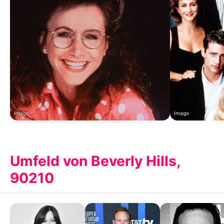
Imago
Imago
Umfeld von Beverly Hills,
90210