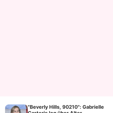
"Beverly Hills, 90210": Gabrielle
Carteris log über Alter