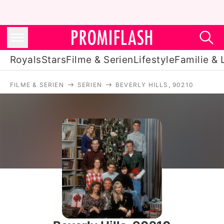
Royals
Stars
Filme & Serien
Lifestyle
Familie & 
FILME & SERIEN
SERIEN
BEVERLY HILLS, 90210
Royals
Stars
Filme & Serien
Lifestyle
Familie & Liebe
Promiflash Exklusiv