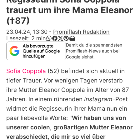
Alle Themen auf Promiflash
trauert um ihre Mama Eleanor
Jobs
(†87)
App runterladen
23.04.24, 13:30
-
Promiflash Redaktion
Lesezeit:
2
min
Team
Damit du die spannendsten
Promiflash-News auch bei
Redaktionelle Richtlinien
Google siehst.
Sofia Coppola
(52) befindet sich aktuell in
Impressum
tiefer Trauer. Vor wenigen Tagen verstarb
Datenschutzerklärung
ihre Mutter
Eleanor Coppola
im Alter von 87
Nutzungsbedingungen
Jahren. In einem rührenden
Instagram
-Post
widmet die Regisseurin ihrer Mama nun ein
Utiq verwalten
paar liebevolle Worte:
"Wir haben uns von
unserer coolen, großartigen Mutter Eleanor
verabschiedet, die mir so viel über