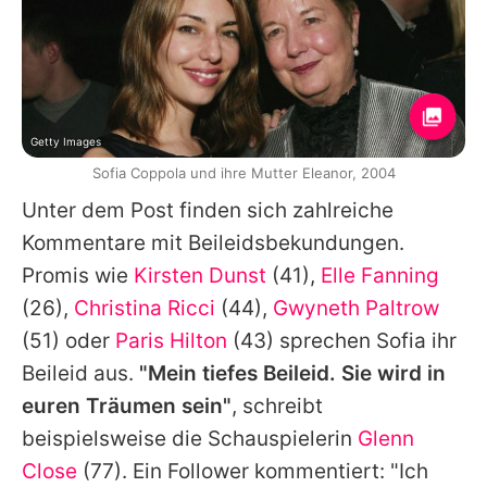
Getty Images
Sofia Coppola und ihre Mutter Eleanor, 2004
Unter dem Post finden sich zahlreiche
Kommentare mit Beileidsbekundungen.
Promis wie
Kirsten Dunst
(41),
Elle Fanning
(26),
Christina Ricci
(44),
Gwyneth Paltrow
(51) oder
Paris Hilton
(43) sprechen
Sofia
ihr
Beileid aus.
"Mein tiefes Beileid. Sie wird in
euren Träumen sein"
, schreibt
beispielsweise die Schauspielerin
Glenn
Close
(77). Ein Follower kommentiert: "Ich