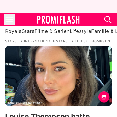
Royals
Stars
Filme & Serien
Lifestyle
Familie & 
STARS
INTERNATIONALE STARS
LOUISE THOMPSON
Royals
Stars
Filme & Serien
Lifestyle
Familie & Liebe
Promiflash Exklusiv
Instagram / louise.thompson
Louise Thompson hatte