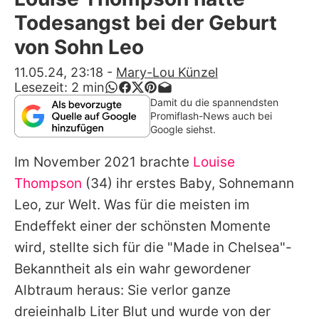
Alle Themen auf Promiflash
Todesangst bei der Geburt
Jobs
von Sohn Leo
App runterladen
11.05.24, 23:18
-
Mary-Lou Künzel
Lesezeit:
2
min
Team
Damit du die spannendsten
Promiflash-News auch bei
Redaktionelle Richtlinien
Google siehst.
Im November 2021 brachte
Louise
Impressum
Thompson
(34) ihr erstes Baby, Sohnemann
Datenschutzerklärung
Leo, zur Welt. Was für die meisten im
Nutzungsbedingungen
Endeffekt einer der schönsten Momente
wird, stellte sich für die "Made in Chelsea"-
Utiq verwalten
Bekanntheit als ein wahr gewordener
Albtraum heraus: Sie verlor ganze
dreieinhalb Liter Blut und wurde von der