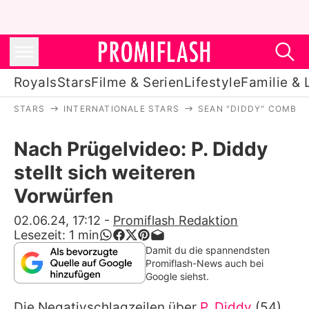
Royals
Stars
Filme & Serien
Lifestyle
Familie & 
STARS
INTERNATIONALE STARS
SEAN "DIDDY" COMBS
Royals
Nach Prügelvideo: P. Diddy
Stars
stellt sich weiteren
Filme & Serien
Vorwürfen
Lifestyle
02.06.24, 17:12
-
Promiflash Redaktion
Lesezeit:
1
min
Familie & Liebe
Damit du die spannendsten
Promiflash-News auch bei
Promiflash Exklusiv
Google siehst.
Die Negativschlagzeilen über
P. Diddy
(54)