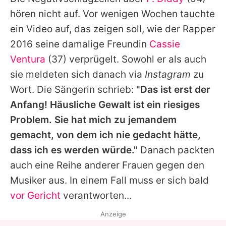
Alle Themen auf Promiflash
hören nicht auf. Vor wenigen Wochen tauchte
Jobs
ein Video auf, das zeigen soll, wie der Rapper
2016 seine damalige Freundin
Cassie
App runterladen
Ventura
(37) verprügelt. Sowohl er als auch
Team
sie meldeten sich danach via
Instagram
zu
Wort. Die Sängerin schrieb:
"Das ist erst der
Redaktionelle Richtlinien
Anfang! Häusliche Gewalt ist ein riesiges
Impressum
Problem. Sie hat mich zu jemandem
gemacht, von dem ich nie gedacht hätte,
Datenschutzerklärung
dass ich es werden würde."
Danach packten
Nutzungsbedingungen
auch eine Reihe anderer Frauen gegen den
Utiq verwalten
Musiker aus. In einem Fall muss er sich bald
vor Gericht
verantworten...
Anzeige