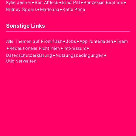
•
•
•
•
Kylie Jenner
Ben Affleck
Brad Pitt
Prinzessin Beatrice
•
•
Britney Spears
Madonna
Katie Price
Sonstige Links
•
•
•
Alle Themen auf Promiflash
Jobs
App runterladen
Team
•
•
•
Redaktionelle Richtlinien
Impressum
•
•
Datenschutzerklärung
Nutzungsbedingungen
Utiq verwalten