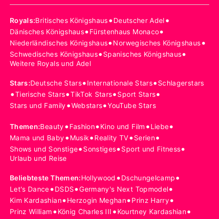
•
•
Royals
:
Britisches Königshaus
Deutscher Adel
•
•
Dänisches Königshaus
Fürstenhaus Monaco
•
•
Niederländisches Königshaus
Norwegisches Königshaus
•
•
Schwedisches Königshaus
Spanisches Königshaus
Weitere Royals und Adel
•
•
Stars
:
Deutsche Stars
Internationale Stars
Schlagerstars
•
•
•
•
Tierische Stars
TikTok Stars
Sport Stars
•
•
Stars und Family
Webstars
YouTube Stars
•
•
•
•
Themen
:
Beauty
Fashion
Kino und Film
Liebe
•
•
•
•
Mama und Baby
Musik
Reality TV
Serien
•
•
•
Shows und Sonstige
Sonstiges
Sport und Fitness
Urlaub und Reise
•
•
Beliebteste Themen
:
Hollywood
Dschungelcamp
•
•
•
Let's Dance
DSDS
Germany's Next Topmodel
•
•
•
Kim Kardashian
Herzogin Meghan
Prinz Harry
•
•
•
Prinz William
König Charles III
Kourtney Kardashian