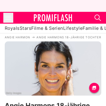
Royals
Stars
Filme & Serien
Lifestyle
Familie & 
ANGIE HARMON
ANGIE HARMONS 18-JÄHRIGE TOCHTER 
Royals
Stars
Filme & Serien
Lifestyle
Familie & Liebe
Promiflash Exklusiv
Getty Images
Angie Harmons 18-jährige