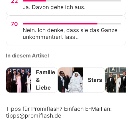
22
Ja. Davon gehe ich aus.
70
Nein. Ich denke, dass sie das Ganze
unkommentiert lässt.
In diesem Artikel
Familie
&
Stars
Liebe
Tipps für Promiflash? Einfach E-Mail an:
tipps@promiflash.de