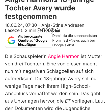
Alle Themen auf Promiflash
Tochter Avery wurde
Jobs
festgenommen
App runterladen
18.06.24, 07:30
-
Anja-Stine Andresen
Lesezeit:
2
min
Team
Damit du die spannendsten
Promiflash-News auch bei
Redaktionelle Richtlinien
Google siehst.
Die Schauspielerin
Angie Harmon
ist Mutter
Impressum
von drei Töchtern. Eine von diesen macht
Datenschutzerklärung
nun mit negativen Schlagzeilen auf sich
Nutzungsbedingungen
aufmerksam. Die 18-jährige Avery soll nur
wenige Tage nach ihrem High-School-
Utiq verwalten
Abschluss verhaftet worden sein. Das geht
aus Unterlagen hervor, die
ET
vorliegen. Laut
den Dokumenten wird die Jugendliche