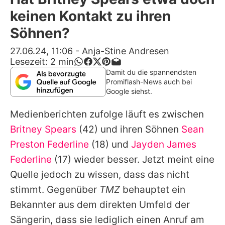
Alle Themen auf Promiflash
keinen Kontakt zu ihren
Jobs
Söhnen?
App runterladen
27.06.24, 11:06
-
Anja-Stine Andresen
Lesezeit:
2
min
Team
Damit du die spannendsten
Promiflash-News auch bei
Redaktionelle Richtlinien
Google siehst.
Medienberichten zufolge läuft es zwischen
Impressum
Britney Spears
(42) und ihren Söhnen
Sean
Datenschutzerklärung
Preston Federline
(18) und
Jayden James
Nutzungsbedingungen
Federline
(17) wieder besser. Jetzt meint eine
Quelle jedoch zu wissen, dass das nicht
Utiq verwalten
stimmt. Gegenüber
TMZ
behauptet ein
Bekannter aus dem direkten Umfeld der
Sängerin, dass sie lediglich einen Anruf am