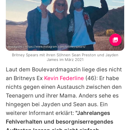
Instagram / https://www.instagram.com/britneyspears/
Britney Spears mit ihren Söhnen Sean Preston und Jayden
James im März 2021
Laut dem Boulevardmagazin liege dies nicht
an
Britneys
Ex
Kevin Federline
(46): Er habe
nichts gegen einen Austausch zwischen den
Teenagern und ihrer Mama. Anders sehe es
hingegen bei
Jayden
und
Sean
aus. Ein
weiterer Informant erklärt:
"Jahrelanges
Fehlverhalten und besorgniserregendes