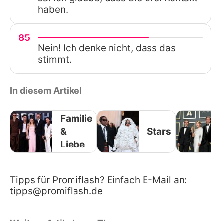
haben.
85
Nein! Ich denke nicht, dass das
stimmt.
In diesem Artikel
Familie
&
Stars
Liebe
Tipps für Promiflash? Einfach E-Mail an:
tipps@promiflash.de