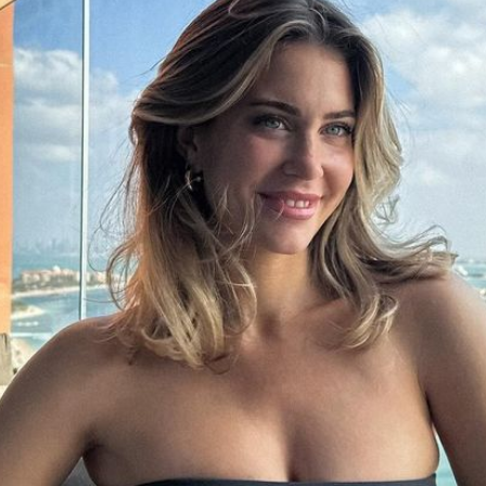
Filme & Serien
Lifestyle
Familie & Liebe
Promiflash Exklusiv
Alle Themen auf Promiflash
Jobs
App runterladen
Team
Redaktionelle Richtlinien
Impressum