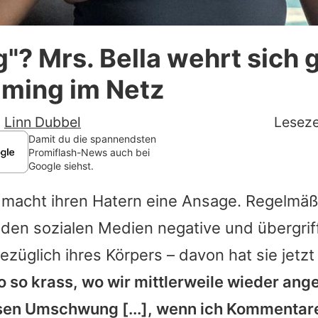
Datenschutzerklärung
"? Mrs. Bella wehrt sich
Nutzungsbedingungen
ming im Netz
Utiq verwalten
-
Linn Dubbel
Leseze
Damit du die spannendsten
Promiflash-News auch bei
Google siehst.
 macht ihren Hatern eine Ansage. Regelmäßi
n den sozialen Medien negative und übergrif
üglich ihres Körpers – davon hat sie jetzt 
so so krass, wo wir mittlerweile wieder a
esen Umschwung [...], wenn ich Kommenta