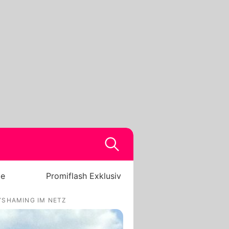
be
Promiflash Exklusiv
YSHAMING IM NETZ