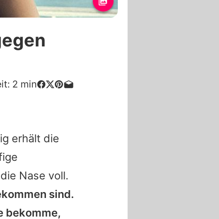
 gegen
it:
2
min
g erhält die
fige
die Nase voll.
ngekommen sind.
re bekomme,