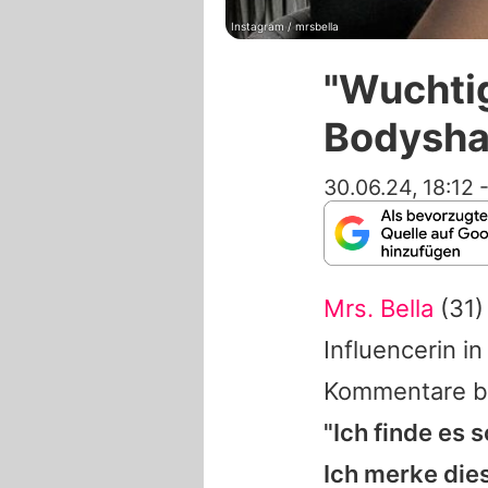
Instagram / mrsbella
"Wuchtig
Bodysha
30.06.24, 18:12
Mrs. Bella
(31)
Influencerin i
Kommentare bez
"Ich finde es 
Ich merke di