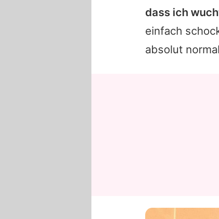
dass ich wucht
einfach schocki
absolut normal