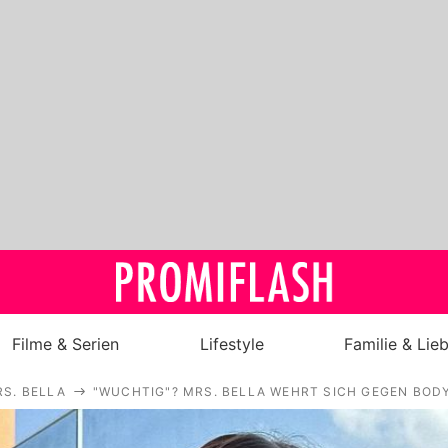
Filme & Serien
Lifestyle
Familie & Lie
S. BELLA
"WUCHTIG"? MRS. BELLA WEHRT SICH GEGEN BOD
Royals
Stars