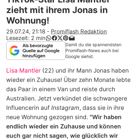
Alle Themen auf Promiflash
zieht mit ihrem Jonas in
Jobs
Wohnung!
App runterladen
29.07.24, 21:18
-
Promiflash Redaktion
Lesezeit:
2
min
Team
Damit du die spannendsten
Promiflash-News auch bei
Redaktionelle Richtlinien
Google siehst.
Lisa Mantler
(22) und ihr Mann Jonas haben
Impressum
wieder ein Zuhause! Über zehn Monate lebte
Datenschutzerklärung
das Paar in einem Van und reiste durch
Nutzungsbedingungen
Australien. Jetzt verkündet die schwangere
Influencerin auf
Instagram
, dass sie in ihre
Utiq verwalten
neue Wohnung gezogen sind.
"Wir haben
endlich wieder ein Zuhause und können
euch gar nicht sagen, wie glücklich wir