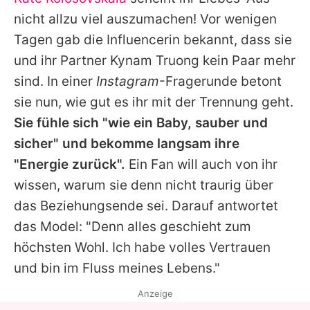
Alle Themen auf Promiflash
nicht allzu viel auszumachen! Vor wenigen
Jobs
Tagen gab die Influencerin bekannt, dass sie
und ihr Partner Kynam Truong kein Paar mehr
App runterladen
sind. In einer
Instagram
-Fragerunde betont
Team
sie nun, wie gut es ihr mit der Trennung geht.
Sie fühle sich "wie ein Baby, sauber und
Redaktionelle Richtlinien
sicher" und bekomme langsam ihre
Impressum
"Energie zurück".
Ein Fan will auch von ihr
wissen, warum sie denn nicht traurig über
Datenschutzerklärung
das Beziehungsende sei. Darauf antwortet
Nutzungsbedingungen
das Model: "Denn alles geschieht zum
Utiq verwalten
höchsten Wohl. Ich habe volles Vertrauen
und bin im Fluss meines Lebens."
Anzeige