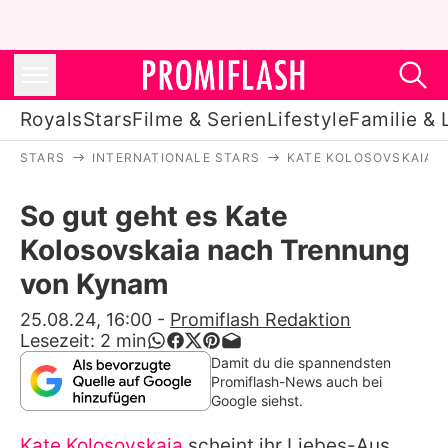
Royals
Stars
Filme & Serien
Lifestyle
Familie & 
STARS
INTERNATIONALE STARS
KATE KOLOSOVSKAIA
Royals
So gut geht es Kate
Stars
Kolosovskaia nach Trennung
Filme & Serien
von Kynam
Lifestyle
25.08.24, 16:00
-
Promiflash Redaktion
Lesezeit:
2
min
Familie & Liebe
Damit du die spannendsten
Promiflash-News auch bei
Promiflash Exklusiv
Google siehst.
Kate Kolosovskaia
scheint ihr Liebes-Aus