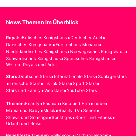
News Themen im Überblick
•
•
Royals
:
Britisches Königshaus
Deutscher Adel
•
•
Dänisches Königshaus
Fürstenhaus Monaco
•
•
Niederländisches Königshaus
Norwegisches Königshaus
•
•
Schwedisches Königshaus
Spanisches Königshaus
Weitere Royals und Adel
•
•
Stars
:
Deutsche Stars
Internationale Stars
Schlagerstars
•
•
•
•
Tierische Stars
TikTok Stars
Sport Stars
•
•
Stars und Family
Webstars
YouTube Stars
•
•
•
•
Themen
:
Beauty
Fashion
Kino und Film
Liebe
•
•
•
•
Mama und Baby
Musik
Reality TV
Serien
•
•
•
Shows und Sonstige
Sonstiges
Sport und Fitness
Urlaub und Reise
•
•
Beliebteste Themen
:
Hollywood
Dschungelcamp