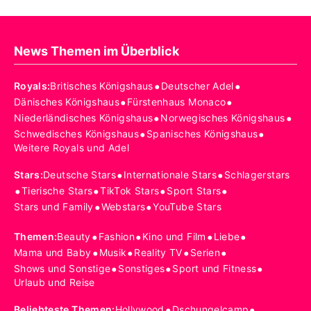
News Themen im Überblick
•
•
Royals
:
Britisches Königshaus
Deutscher Adel
•
•
Dänisches Königshaus
Fürstenhaus Monaco
•
•
Niederländisches Königshaus
Norwegisches Königshaus
•
•
Schwedisches Königshaus
Spanisches Königshaus
Weitere Royals und Adel
•
•
Stars
:
Deutsche Stars
Internationale Stars
Schlagerstars
•
•
•
•
Tierische Stars
TikTok Stars
Sport Stars
•
•
Stars und Family
Webstars
YouTube Stars
•
•
•
•
Themen
:
Beauty
Fashion
Kino und Film
Liebe
•
•
•
•
Mama und Baby
Musik
Reality TV
Serien
•
•
•
Shows und Sonstige
Sonstiges
Sport und Fitness
Urlaub und Reise
•
•
Beliebteste Themen
:
Hollywood
Dschungelcamp