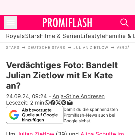
Royals
Stars
Filme & Serien
Lifestyle
Familie & 
STARS
DEUTSCHE STARS
JULIAN ZIETLOW
VERDÄCH
Royals
Verdächtiges Foto: Bandelt
Stars
Julian Zietlow mit Ex Kate
Filme & Serien
an?
Lifestyle
24.09.24, 09:24
-
Anja-Stine Andresen
Lesezeit:
2
min
Familie & Liebe
Damit du die spannendsten
Promiflash-News auch bei
Promiflash Exklusiv
Google siehst.
Um
Julian Zietlow
(39) und
Alina Schulte im