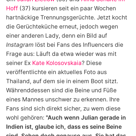
Alle Themen auf Promiflash
Hoff
(37) kursieren seit ein paar Wochen
Jobs
hartnäckige Trennungsgerüchte. Jetzt kocht
die Gerüchteküche erneut, jedoch wegen
App runterladen
einer anderen Lady, denn ein Bild auf
Team
Instagram
löst bei Fans des Influencers die
Frage aus: Läuft da etwa wieder was mit
Redaktionelle Richtlinien
seiner Ex
Kate Kolosovskaia
? Diese
Impressum
veröffentlichte ein aktuelles Foto aus
Thailand, auf dem sie in einem Boot sitzt.
Datenschutzerklärung
Währenddessen sind die Beine und Füße
Nutzungsbedingungen
eines Mannes unschwer zu erkennen. Ihre
Utiq verwalten
Fans sind sich direkt sicher, zu wem diese
wohl gehören:
"Auch wenn
Julian
gerade in
Indien ist, glaube ich, dass es seine Beine
sind. Sehen doch genauso aus. Sie hat das