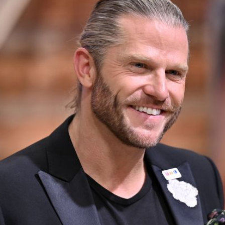
Filme & Serien
Lifestyle
Familie & Liebe
Promiflash Exklusiv
Alle Themen auf Promiflash
Jobs
App runterladen
Team
Redaktionelle Richtlinien
Impressum