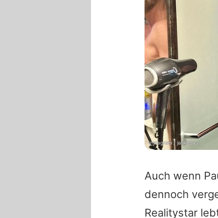
Instagram / jankepaul
Auch wenn Pau
dennoch verge
Realitystar le