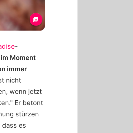
adise
-
t im Moment
hen immer
st nicht
en, wenn jetzt
en." Er betont
ehung stürzen
, dass es