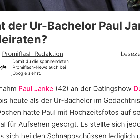
Datenschutzerklärung
t der Ur-Bachelor Paul J
Nutzungsbedingungen
eiraten?
Utiq verwalten
-
Promiflash Redaktion
Leseze
Damit du die spannendsten
Promiflash-News auch bei
Google siehst.
n nahm
Paul Janke
(42) an der Datingshow
D
 bis heute als der Ur-Bachelor im Gedächtni
ochen hatte Paul mit Hochzeitsfotos auf s
l für Aufsehen gesorgt. Es stellte sich jed
es sich bei den Schnappschüssen lediglich 