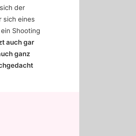
sich der
r sich eines
 ein Shooting
tzt auch gar
 auch ganz
nachgedacht