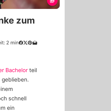
anke zum
it:
2
min
er Bachelor
teil
s geblieben.
einem
och schnell
um ein