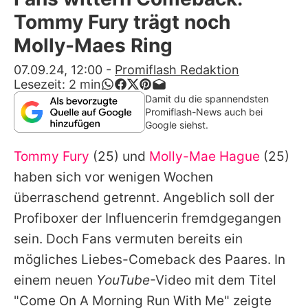
Alle Themen auf Promiflash
Tommy Fury trägt noch
Jobs
Molly-Maes Ring
App runterladen
07.09.24, 12:00
-
Promiflash Redaktion
Lesezeit:
2
min
Team
Damit du die spannendsten
Promiflash-News auch bei
Redaktionelle Richtlinien
Google siehst.
Tommy Fury
(25) und
Molly-Mae Hague
(25)
Impressum
haben sich vor wenigen Wochen
Datenschutzerklärung
überraschend getrennt. Angeblich soll der
Nutzungsbedingungen
Profiboxer der Influencerin fremdgegangen
sein. Doch Fans vermuten bereits ein
Utiq verwalten
mögliches Liebes-Comeback des Paares. In
einem neuen
YouTube
-Video mit dem Titel
"Come On A Morning Run With Me" zeigte