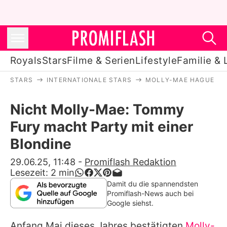
Royals
Stars
Filme & Serien
Lifestyle
Familie & 
STARS
INTERNATIONALE STARS
MOLLY-MAE HAGUE
Royals
Nicht Molly-Mae: Tommy
Stars
Fury macht Party mit einer
Filme & Serien
Blondine
Lifestyle
29.06.25, 11:48
-
Promiflash Redaktion
Lesezeit:
2
min
Familie & Liebe
Damit du die spannendsten
Promiflash-News auch bei
Promiflash Exklusiv
Google siehst.
Anfang Mai dieses Jahres bestätigten
Molly-