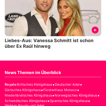
Liebes-Aus: Vanessa Schmitt ist schon
über Ex Raúl hinweg
News Themen im Überblick
•
•
Royals
:
Britisches Königshaus
Deutscher Adel
•
•
Dänisches Königshaus
Fürstenhaus Monaco
•
•
Niederländisches Königshaus
Norwegisches Königshaus
•
•
Schwedisches Königshaus
Spanisches Königshaus
Weitere Royals und Adel