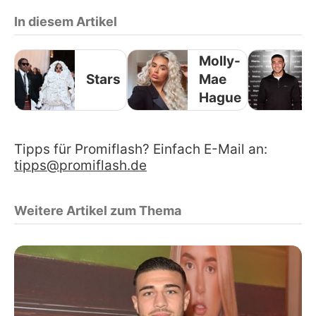
In diesem Artikel
Molly-
Stars
Mae
Hague
Tipps für Promiflash? Einfach E-Mail an:
tipps@promiflash.de
Weitere Artikel zum Thema