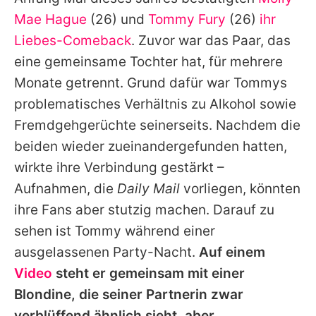
Alle Themen auf Promiflash
Mae Hague
(26) und
Tommy Fury
(26)
ihr
Jobs
Liebes-Comeback
. Zuvor war das Paar, das
eine gemeinsame Tochter hat, für mehrere
App runterladen
Monate getrennt. Grund dafür war
Tommys
Team
problematisches Verhältnis zu Alkohol sowie
Fremdgehgerüchte seinerseits. Nachdem die
Redaktionelle Richtlinien
beiden wieder zueinandergefunden hatten,
Impressum
wirkte ihre Verbindung gestärkt –
Aufnahmen, die
Daily Mail
vorliegen, könnten
Datenschutzerklärung
ihre Fans aber stutzig machen. Darauf zu
Nutzungsbedingungen
sehen ist
Tommy
während einer
Utiq verwalten
ausgelassenen Party-Nacht.
Auf einem
Video
steht er gemeinsam mit einer
Blondine, die seiner Partnerin zwar
verblüffend ähnlich sieht, aber