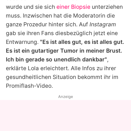
Alle Themen auf Promiflash
wurde und sie sich
einer Biopsie
unterziehen
muss. Inzwischen hat die Moderatorin die
Jobs
ganze Prozedur hinter sich. Auf
Instagram
App runterladen
gab sie ihren Fans diesbezüglich jetzt eine
Team
Entwarnung.
"Es ist alles gut, es ist alles gut.
Es ist ein gutartiger Tumor in meiner Brust.
Redaktionelle Richtlinien
Ich bin gerade so unendlich dankbar"
,
Impressum
erklärte Lola erleichtert. Alle Infos zu ihrer
gesundheitlichen Situation bekommt ihr im
Datenschutzerklärung
Promiflash-Video.
Nutzungsbedingungen
Anzeige
Utiq verwalten