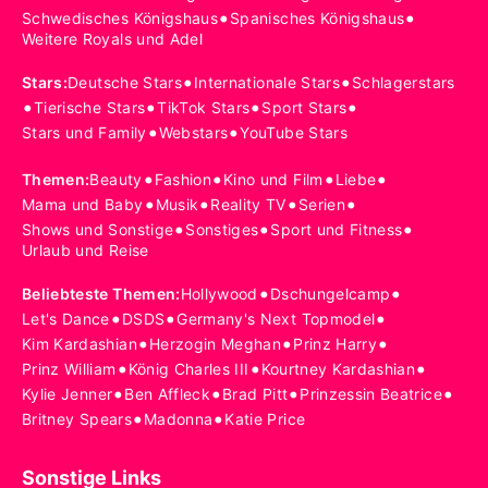
•
•
Schwedisches Königshaus
Spanisches Königshaus
Weitere Royals und Adel
•
•
Stars
:
Deutsche Stars
Internationale Stars
Schlagerstars
•
•
•
•
Tierische Stars
TikTok Stars
Sport Stars
•
•
Stars und Family
Webstars
YouTube Stars
•
•
•
•
Themen
:
Beauty
Fashion
Kino und Film
Liebe
•
•
•
•
Mama und Baby
Musik
Reality TV
Serien
•
•
•
Shows und Sonstige
Sonstiges
Sport und Fitness
Urlaub und Reise
•
•
Beliebteste Themen
:
Hollywood
Dschungelcamp
•
•
•
Let's Dance
DSDS
Germany's Next Topmodel
•
•
•
Kim Kardashian
Herzogin Meghan
Prinz Harry
•
•
•
Prinz William
König Charles III
Kourtney Kardashian
•
•
•
•
Kylie Jenner
Ben Affleck
Brad Pitt
Prinzessin Beatrice
•
•
Britney Spears
Madonna
Katie Price
Sonstige Links