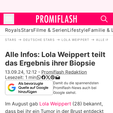
Royals
Stars
Filme & Serien
Lifestyle
Familie & 
STARS
DEUTSCHE STARS
LOLA WEIPPERT
ALLE INF
Royals
Alle Infos: Lola Weippert teilt
Stars
das Ergebnis ihrer Biopsie
Filme & Serien
13.09.24, 12:12
-
Promiflash Redaktion
Lesezeit:
1
min
Lifestyle
Damit du die spannendsten
Promiflash-News auch bei
Familie & Liebe
Google siehst.
Promiflash Exklusiv
Im August gab
Lola Weippert
(28) bekannt,
dass bei ihr ein Tumor in der Brust entdeckt