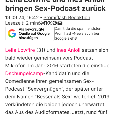
Alle Themen auf Promiflash
bringen Sex-Podcast zurück
Jobs
19.09.24, 19:42
-
Promiflash Redaktion
Lesezeit:
2
min
App runterladen
Damit du die spannendsten
Promiflash-News auch bei
Team
Google siehst.
Redaktionelle Richtlinien
Leila Lowfire
(31) und
Ines Anioli
setzen sich
bald wieder gemeinsam vors Podcast-
Impressum
Mikrofon. Im Jahr 2016 starteten die einstige
Datenschutzerklärung
Dschungelcamp
-Kandidatin und die
Comedienne ihren gemeinsamen Sex-
Nutzungsbedingungen
Podcast "Sexvergnügen", der später unter
Utiq verwalten
dem Namen "Besser als Sex" weiterlief. 2019
verkündeten die beiden jedoch unerwartet
das Aus des Audioformates. Jetzt, rund fünf