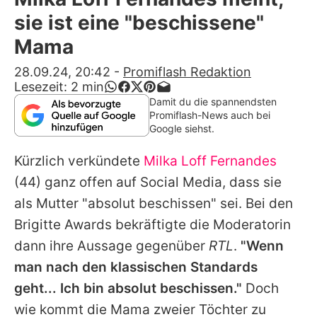
Alle Themen auf Promiflash
sie ist eine "beschissene"
Jobs
Mama
App runterladen
28.09.24, 20:42
-
Promiflash Redaktion
Lesezeit:
2
min
Team
Damit du die spannendsten
Promiflash-News auch bei
Redaktionelle Richtlinien
Google siehst.
Kürzlich verkündete
Milka Loff Fernandes
Impressum
(44) ganz offen auf Social Media, dass sie
Datenschutzerklärung
als Mutter "absolut beschissen" sei. Bei den
Nutzungsbedingungen
Brigitte Awards bekräftigte die Moderatorin
dann ihre Aussage gegenüber
RTL
.
"Wenn
Utiq verwalten
man nach den klassischen Standards
geht... Ich bin absolut beschissen."
Doch
wie kommt die Mama zweier Töchter zu