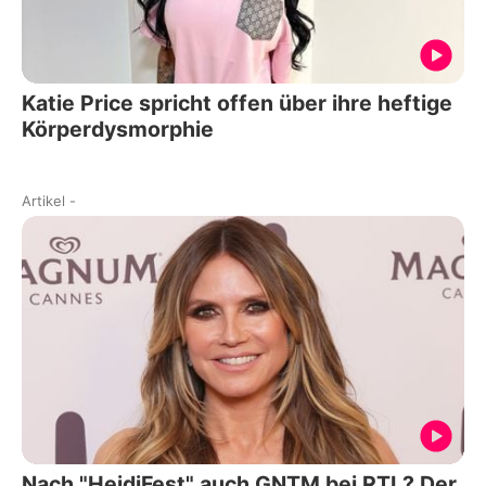
Katie Price spricht offen über ihre heftige
Körperdysmorphie
Artikel
-
Nach "HeidiFest" auch GNTM bei RTL? Der