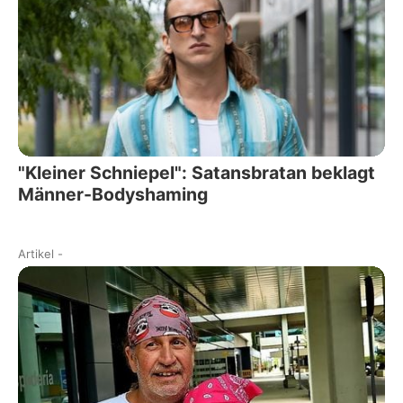
"Kleiner Schniepel": Satansbratan beklagt
Männer-Bodyshaming
Artikel
-