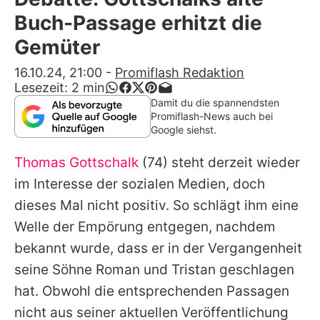
Alle Themen auf Promiflash
Buch-Passage erhitzt die
Jobs
Gemüter
App runterladen
16.10.24, 21:00
-
Promiflash Redaktion
Lesezeit:
2
min
Team
Damit du die spannendsten
Promiflash-News auch bei
Redaktionelle Richtlinien
Google siehst.
Thomas Gottschalk
(74) steht derzeit wieder
Impressum
im Interesse der sozialen Medien, doch
Datenschutzerklärung
dieses Mal nicht positiv. So schlägt ihm eine
Nutzungsbedingungen
Welle der Empörung entgegen, nachdem
bekannt wurde, dass er in der Vergangenheit
Utiq verwalten
seine Söhne
Roman
und Tristan geschlagen
hat. Obwohl die entsprechenden Passagen
nicht aus seiner aktuellen Veröffentlichung