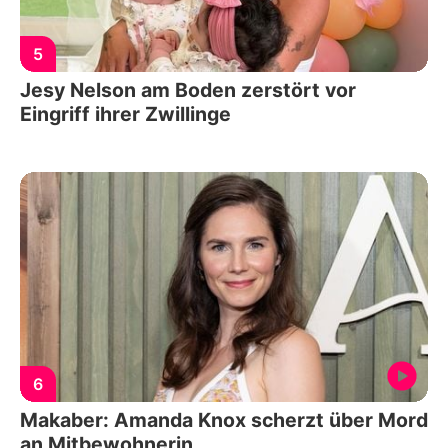
5
Jesy Nelson am Boden zerstört vor
Eingriff ihrer Zwillinge
6
Makaber: Amanda Knox scherzt über Mord
an Mitbewohnerin