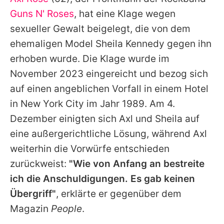
Alle Themen auf Promiflash
Guns N' Roses
, hat eine Klage wegen
Jobs
sexueller Gewalt beigelegt, die von dem
ehemaligen Model Sheila Kennedy gegen ihn
App runterladen
erhoben wurde. Die Klage wurde im
Team
November 2023 eingereicht und bezog sich
auf einen angeblichen Vorfall in einem Hotel
Redaktionelle Richtlinien
in New York City im Jahr 1989. Am 4.
Impressum
Dezember einigten sich
Axl
und Sheila auf
eine außergerichtliche Lösung, während
Axl
Datenschutzerklärung
weiterhin die Vorwürfe entschieden
Nutzungsbedingungen
zurückweist:
"Wie von Anfang an bestreite
Utiq verwalten
ich die Anschuldigungen. Es gab keinen
Übergriff"
, erklärte er gegenüber dem
Magazin
People
.