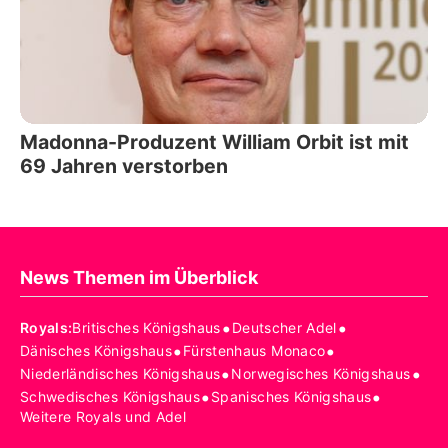
Madonna-Produzent William Orbit ist mit
69 Jahren verstorben
News Themen im Überblick
•
•
Royals
:
Britisches Königshaus
Deutscher Adel
•
•
Dänisches Königshaus
Fürstenhaus Monaco
•
•
Niederländisches Königshaus
Norwegisches Königshaus
•
•
Schwedisches Königshaus
Spanisches Königshaus
Weitere Royals und Adel