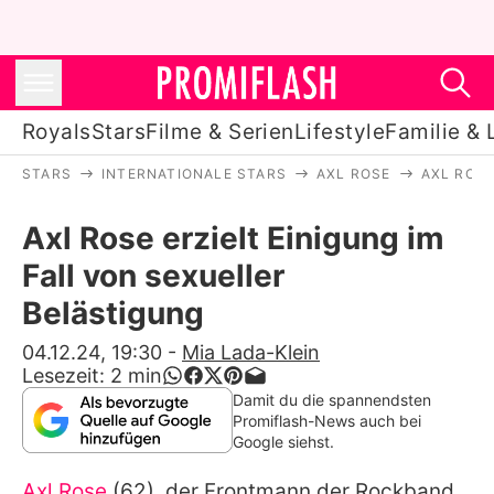
Royals
Stars
Filme & Serien
Lifestyle
Familie & 
STARS
INTERNATIONALE STARS
AXL ROSE
AXL ROSE
Royals
Axl Rose erzielt Einigung im
Stars
Fall von sexueller
Filme & Serien
Belästigung
Lifestyle
04.12.24, 19:30
-
Mia Lada-Klein
Lesezeit:
2
min
Familie & Liebe
Damit du die spannendsten
Promiflash-News auch bei
Promiflash Exklusiv
Google siehst.
Axl Rose
(62), der Frontmann der Rockband