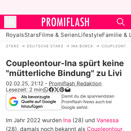
Royals
Stars
Filme & Serien
Lifestyle
Familie & 
STARS
DEUTSCHE STARS
INA BORCK
COUPLEONTOUR
Royals
Coupleontour-Ina spürt keine
Stars
"mütterliche Bindung" zu Livi
Filme & Serien
02.02.25, 21:12
-
Promiflash Redaktion
Lesezeit:
2
min
Lifestyle
Damit du die spannendsten
Promiflash-News auch bei
Familie & Liebe
Google siehst.
Promiflash Exklusiv
Im Jahr 2022 wurden
Ina
(28) und
Vanessa
(28), damals noch bekannt als
Coupleontour
,