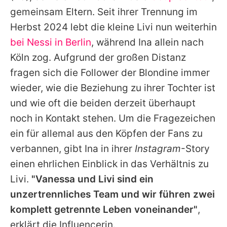
Alle Themen auf Promiflash
gemeinsam Eltern. Seit ihrer Trennung im
Herbst 2024 lebt die kleine Livi nun weiterhin
Jobs
bei Nessi in Berlin
, während Ina allein nach
App runterladen
Köln zog. Aufgrund der großen Distanz
Team
fragen sich die Follower der Blondine immer
wieder, wie die Beziehung zu ihrer Tochter ist
Redaktionelle Richtlinien
und wie oft die beiden derzeit überhaupt
Impressum
noch in Kontakt stehen. Um die Fragezeichen
ein für allemal aus den Köpfen der Fans zu
Datenschutzerklärung
verbannen, gibt Ina in ihrer
Instagram
-Story
Nutzungsbedingungen
einen ehrlichen Einblick in das Verhältnis zu
Livi.
"Vanessa und Livi sind ein
Utiq verwalten
unzertrennliches Team und wir führen zwei
komplett getrennte Leben voneinander"
,
erklärt die Influencerin.