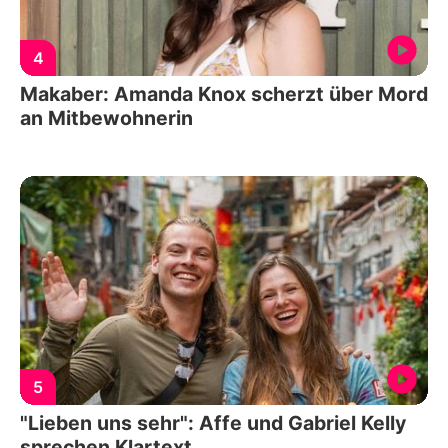
4
Makaber: Amanda Knox scherzt über Mord
an Mitbewohnerin
5
"Lieben uns sehr": Affe und Gabriel Kelly
sprechen Klartext