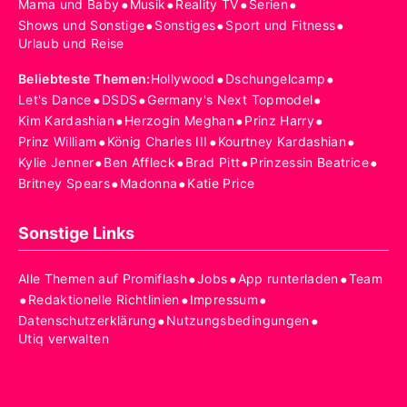
•
•
•
•
Mama und Baby
Musik
Reality TV
Serien
•
•
•
Shows und Sonstige
Sonstiges
Sport und Fitness
Urlaub und Reise
•
•
Beliebteste Themen
:
Hollywood
Dschungelcamp
•
•
•
Let's Dance
DSDS
Germany's Next Topmodel
•
•
•
Kim Kardashian
Herzogin Meghan
Prinz Harry
•
•
•
Prinz William
König Charles III
Kourtney Kardashian
•
•
•
•
Kylie Jenner
Ben Affleck
Brad Pitt
Prinzessin Beatrice
•
•
Britney Spears
Madonna
Katie Price
Sonstige Links
•
•
•
Alle Themen auf Promiflash
Jobs
App runterladen
Team
•
•
•
Redaktionelle Richtlinien
Impressum
•
•
Datenschutzerklärung
Nutzungsbedingungen
Utiq verwalten