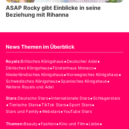
ASAP Rocky gibt Einblicke in seine
Beziehung mit Rihanna
News Themen im Überblick
•
•
Royals
:
Britisches Königshaus
Deutscher Adel
•
•
Dänisches Königshaus
Fürstenhaus Monaco
•
•
Niederländisches Königshaus
Norwegisches Königshaus
•
•
Schwedisches Königshaus
Spanisches Königshaus
Weitere Royals und Adel
•
•
Stars
:
Deutsche Stars
Internationale Stars
Schlagerstars
•
•
•
•
Tierische Stars
TikTok Stars
Sport Stars
•
•
Stars und Family
Webstars
YouTube Stars
•
•
•
•
Themen
:
Beauty
Fashion
Kino und Film
Liebe