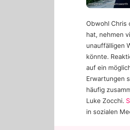
Instagram / chrishemsworth
Obwohl
Chris
o
hat, nehmen vi
unauffälligen
könnte. Reakt
auf ein mögli
Erwartungen si
häufig zusamm
Luke Zocchi.
S
in sozialen Me