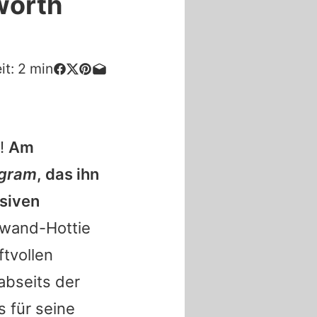
worth
it:
2
min
z!
Am
agram
, das ihn
nsiven
wand-Hottie
ftvollen
abseits der
s für seine