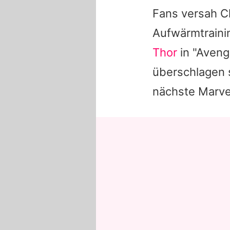
Fans versah
C
Aufwärmtraini
Thor
in "Aveng
überschlagen 
nächste Marve