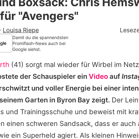
und Boxsack: Chris Hems
Filme & Serien
t für "Avengers"
Lifestyle
-
Louisa Riepe
Leseze
Familie & Liebe
Damit du die spannendsten
Promiflash-News auch bei
Google siehst.
Promiflash Exklusiv
rth
(41) sorgt mal wieder für Wirbel im Net
Alle Themen auf Promiflash
stete der Schauspieler ein
Video
auf
Inst
Jobs
schwitzt und voller Energie bei einer inte
App runterladen
seinem Garten in Byron Bay zeigt.
Der Lein
Team
ts und Trainingsschuhe und beweist mit kra
n einen schweren Sandsack, dass er auch 
Redaktionelle Richtlinien
ie ein Superheld agiert. Als kleinen Hinwei
Impressum