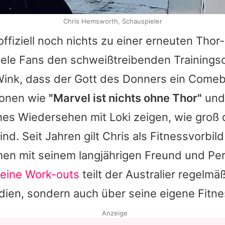
Chris Hemsworth, Schauspieler
ffiziell noch nichts zu einer erneuten
Thor
-
ele Fans den schweißtreibenden Trainingscl
 Wink, dass der Gott des Donners ein Comeb
ionen wie
"Marvel ist nichts ohne
Thor
"
und 
ches Wiedersehen mit
Loki
zeigen, wie groß 
nd. Seit Jahren gilt
Chris
als Fitnessvorbild
en mit seinem langjährigen Freund und Per
eine Work-outs
teilt der Australier regelmäß
dien, sondern auch über seine eigene Fitn
Anzeige