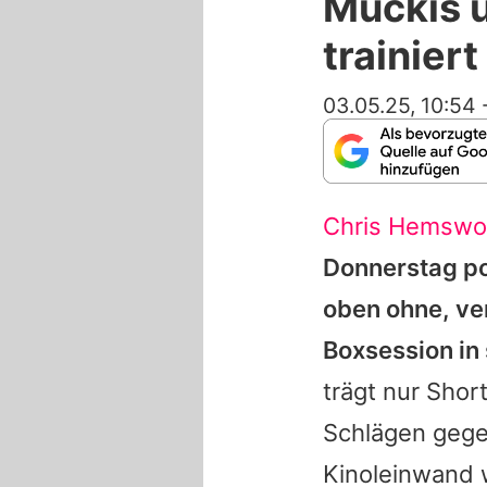
Muckis 
trainier
03.05.25, 10:54
Chris Hemswo
Donnerstag po
oben ohne, ver
Boxsession in 
trägt nur Shor
Schlägen gege
Kinoleinwand w