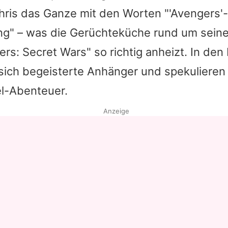
hris
das Ganze mit den Worten "'Avengers'-
Datenschutzerklärung
ng" – was die Gerüchteküche rund um seine
Nutzungsbedingungen
ers: Secret Wars" so richtig anheizt. In d
Utiq verwalten
sich begeisterte Anhänger und spekulieren
l-Abenteuer.
Anzeige