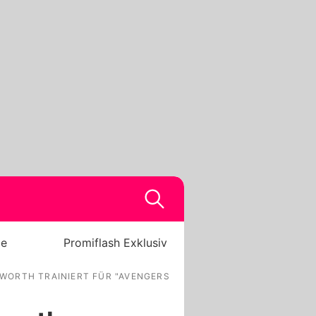
be
Promiflash Exklusiv
WORTH TRAINIERT FÜR "AVENGERS"