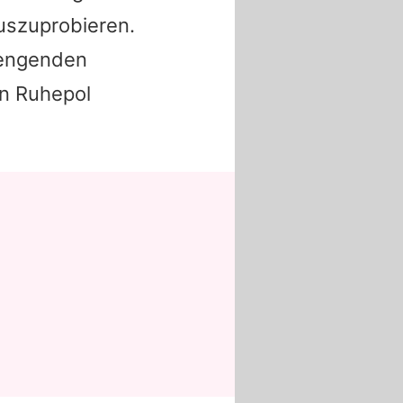
auszuprobieren.
trengenden
en Ruhepol