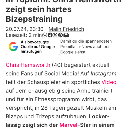
Alle Themen auf Promiflash
zeigt sein hartes
Jobs
Bizepstraining
App runterladen
20.07.24, 23:30
-
Malin Friedrich
Lesezeit:
2
min
Team
Damit du die spannendsten
Promiflash-News auch bei
Redaktionelle Richtlinien
Google siehst.
Chris Hemsworth
(40) begeistert aktuell
Impressum
seine Fans auf Social Media! Auf
Instagram
Datenschutzerklärung
teilt der Schauspieler ein sportliches
Video
,
Nutzungsbedingungen
auf dem er ausgiebig seine Arme trainiert
und für ein Fitnessprogramm wirbt, das
Utiq verwalten
verspricht, in 28 Tagen gezielt Muskeln am
Bizeps und Trizeps aufzubauen.
Locker-
lässig zeigt sich der
Marvel
-Star in einem