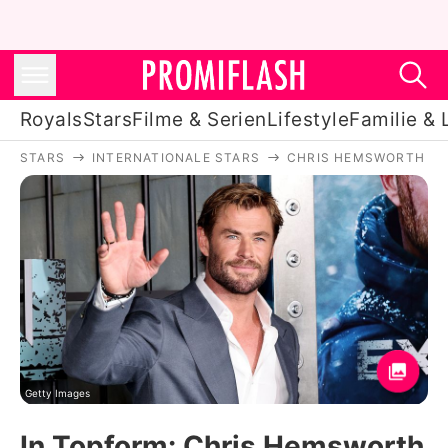
Royals
Stars
Filme & Serien
Lifestyle
Familie & 
STARS
INTERNATIONALE STARS
CHRIS HEMSWORTH
Royals
Stars
Filme & Serien
Lifestyle
Familie & Liebe
Promiflash Exklusiv
Getty Images
In Topform: Chris Hemsworth