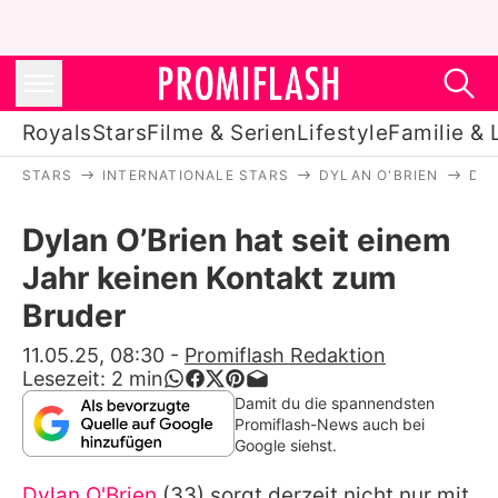
Royals
Stars
Filme & Serien
Lifestyle
Familie & 
STARS
INTERNATIONALE STARS
DYLAN O'BRIEN
DYL
Royals
Dylan O’Brien hat seit einem
Stars
Jahr keinen Kontakt zum
Filme & Serien
Bruder
Lifestyle
11.05.25, 08:30
-
Promiflash Redaktion
Lesezeit:
2
min
Familie & Liebe
Damit du die spannendsten
Promiflash-News auch bei
Promiflash Exklusiv
Google siehst.
Dylan O'Brien
(33) sorgt derzeit nicht nur mit