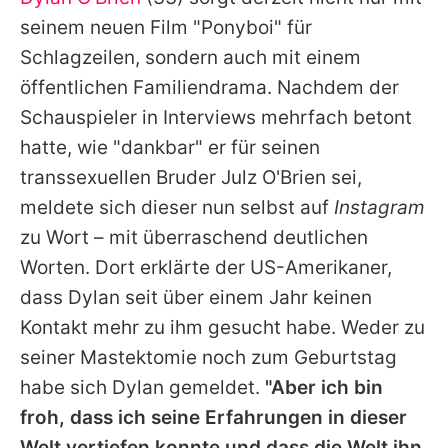
Alle Themen auf Promiflash
seinem neuen Film "Ponyboi" für
Jobs
Schlagzeilen, sondern auch mit einem
öffentlichen Familiendrama. Nachdem der
App runterladen
Schauspieler in Interviews mehrfach betont
Team
hatte, wie "dankbar" er für seinen
transsexuellen Bruder Julz O'Brien sei,
Redaktionelle Richtlinien
meldete sich dieser nun selbst auf
Instagram
Impressum
zu Wort – mit überraschend deutlichen
Worten. Dort erklärte der US-Amerikaner,
Datenschutzerklärung
dass
Dylan
seit über einem Jahr keinen
Nutzungsbedingungen
Kontakt mehr zu ihm gesucht habe. Weder zu
Utiq verwalten
seiner Mastektomie noch zum Geburtstag
habe sich
Dylan
gemeldet.
"Aber ich bin
froh, dass ich seine Erfahrungen in dieser
Welt vertiefen konnte und dass die Welt ihn