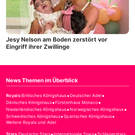
Jesy Nelson am Boden zerstört vor
Eingriff ihrer Zwillinge
News Themen im Überblick
•
•
Royals
:
Britisches Königshaus
Deutscher Adel
•
•
Dänisches Königshaus
Fürstenhaus Monaco
•
•
Niederländisches Königshaus
Norwegisches Königshaus
•
•
Schwedisches Königshaus
Spanisches Königshaus
Weitere Royals und Adel
•
•
Stars
:
Deutsche Stars
Internationale Stars
Schlagerstars