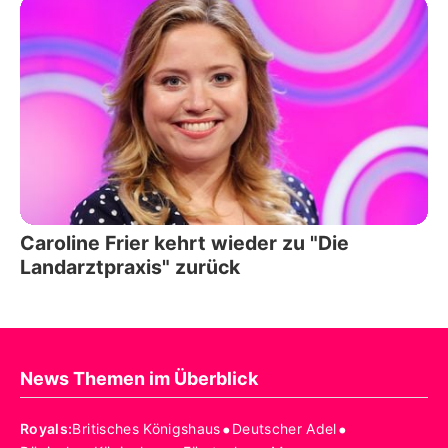
Caroline Frier kehrt wieder zu "Die
Landarztpraxis" zurück
News Themen im Überblick
•
•
Royals
:
Britisches Königshaus
Deutscher Adel