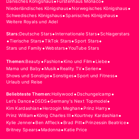
•
•
Dänisches Königshaus
Fürstenhaus Monaco
•
•
Niederländisches Königshaus
Norwegisches Königshaus
•
•
Schwedisches Königshaus
Spanisches Königshaus
Weitere Royals und Adel
•
•
Stars
:
Deutsche Stars
Internationale Stars
Schlagerstars
•
•
•
•
Tierische Stars
TikTok Stars
Sport Stars
•
•
Stars und Family
Webstars
YouTube Stars
•
•
•
•
Themen
:
Beauty
Fashion
Kino und Film
Liebe
•
•
•
•
Mama und Baby
Musik
Reality TV
Serien
•
•
•
Shows und Sonstige
Sonstiges
Sport und Fitness
Urlaub und Reise
•
•
Beliebteste Themen
:
Hollywood
Dschungelcamp
•
•
•
Let's Dance
DSDS
Germany's Next Topmodel
•
•
•
Kim Kardashian
Herzogin Meghan
Prinz Harry
•
•
•
Prinz William
König Charles III
Kourtney Kardashian
•
•
•
•
Kylie Jenner
Ben Affleck
Brad Pitt
Prinzessin Beatrice
•
•
Britney Spears
Madonna
Katie Price