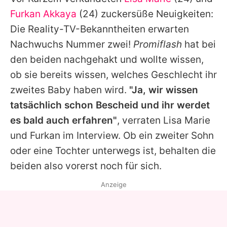
Alle Themen auf Promiflash
Furkan Akkaya
(24) zuckersüße Neuigkeiten:
Jobs
Die Reality-TV-Bekanntheiten erwarten
Nachwuchs Nummer zwei!
Promiflash
hat bei
App runterladen
den beiden nachgehakt und wollte wissen,
Team
ob sie bereits wissen, welches Geschlecht ihr
zweites Baby haben wird.
"Ja, wir wissen
Redaktionelle Richtlinien
tatsächlich schon Bescheid und ihr werdet
Impressum
es bald auch erfahren"
, verraten Lisa Marie
und Furkan im Interview. Ob ein zweiter Sohn
Datenschutzerklärung
oder eine Tochter unterwegs ist, behalten die
Nutzungsbedingungen
beiden also vorerst noch für sich.
Utiq verwalten
Anzeige