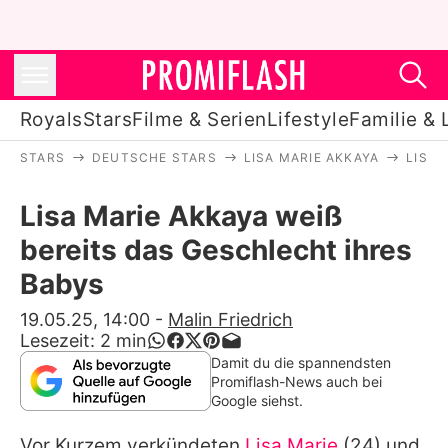
Royals
Stars
Filme & Serien
Lifestyle
Familie & 
STARS
DEUTSCHE STARS
LISA MARIE AKKAYA
LISA 
Royals
Lisa Marie Akkaya weiß
Stars
bereits das Geschlecht ihres
Filme & Serien
Babys
Lifestyle
19.05.25, 14:00
-
Malin Friedrich
Lesezeit:
2
min
Familie & Liebe
Damit du die spannendsten
Promiflash-News auch bei
Promiflash Exklusiv
Google siehst.
Vor Kurzem verkündeten
Lisa Marie
(24) und