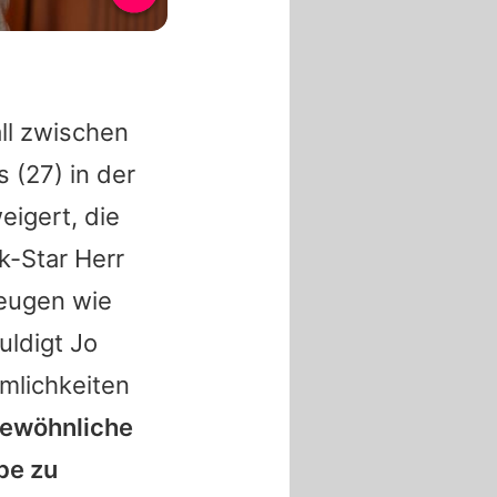
ll zwischen
s
(27) in der
eigert, die
ok-Star
Herr
Zeugen wie
uldigt Jo
mlichkeiten
gewöhnliche
be zu