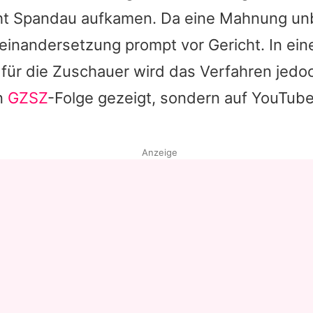
cht Spandau aufkamen. Da eine Mahnung unb
Datenschutzerklärung
einandersetzung prompt vor Gericht. In ein
Nutzungsbedingungen
ür die Zuschauer wird das Verfahren jedoc
Utiq verwalten
en
GZSZ
-Folge gezeigt, sondern auf YouTub
Anzeige