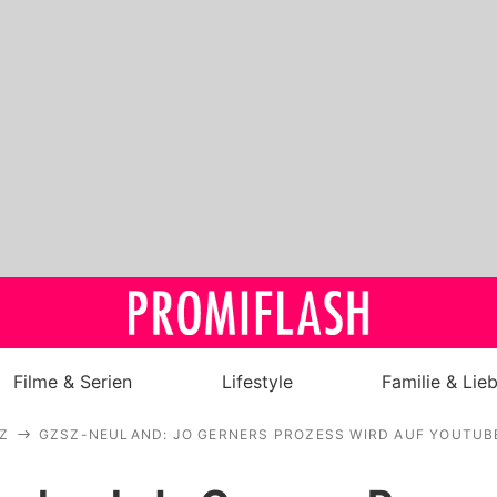
Filme & Serien
Lifestyle
Familie & Lie
Z
GZSZ-NEULAND: JO GERNERS PROZESS WIRD AUF YOUTUB
Royals
Stars