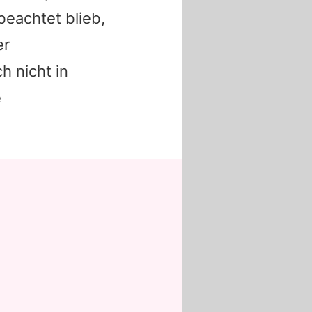
eachtet blieb,
er
h nicht in
e