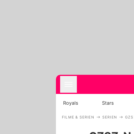
Royals
Stars
FILME & SERIEN
SERIEN
GZS