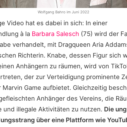
Wolfgang Bahro im Juni 2022
e Video hat es dabei in sich: In einer
ndlung à la
Barbara Salesch
(75) wird der Fa
abe verhandelt, mit Dragqueen
Aria Addam
ischen Richterin. Knabe, dessen Figur sich w
seinen Anhängern zu räumen, wird von TikT
rtreten, der zur Verteidigung prominente 
Marvin Game aufbietet. Gleichzeitig besch
gefleischten Anhänger des Vereins, die Räu
e und illegale Aktivitäten zu nutzen.
Die un
lungsstrang über eine Plattform wie YouTu