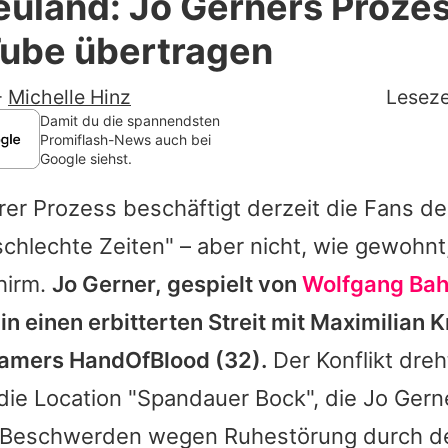
uland: Jo Gerners Prozes
Filme & Serien
Tube übertragen
Lifestyle
-
Michelle Hinz
Leseze
Familie & Liebe
Damit du die spannendsten
Promiflash-News auch bei
Google siehst.
Promiflash Exklusiv
rer Prozess beschäftigt derzeit die Fans de
Alle Themen auf Promiflash
schlechte Zeiten" – aber nicht, wie gewohn
Jobs
hirm.
Jo Gerner, gespielt von
Wolfgang Bah
App runterladen
e in einen erbitterten Streit mit Maximilian 
Team
eamers
HandOfBlood
(32).
Der Konflikt dreht
ie Location "Spandauer Bock", die Jo Gern
Redaktionelle Richtlinien
r Beschwerden wegen Ruhestörung durch d
Impressum