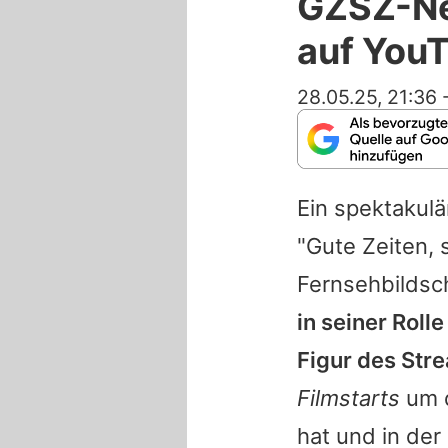
GZSZ-Ne
auf You
28.05.25, 21:36
Ein spektakulä
"Gute Zeiten, 
Fernsehbildsc
in seiner Roll
Figur des Str
Filmstarts
um d
hat und in de