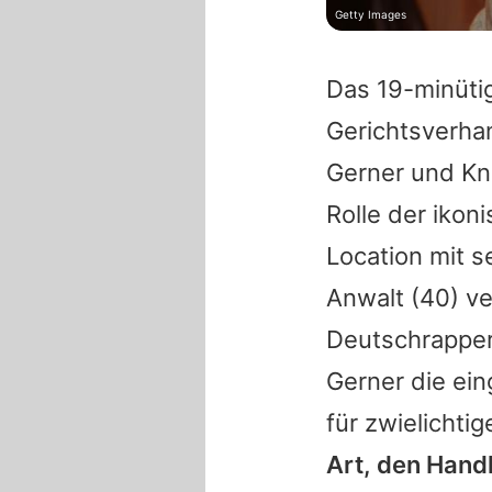
Getty Images
Das 19-minütig
Gerichtsverha
Gerner und Kn
Rolle der ikon
Location mit 
Anwalt
(40) ve
Deutschrapper 
Gerner die ein
für zwielichtig
Art, den Hand