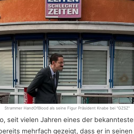
Strammer HandOfBlood als seine Figur Präsident Knabe bei "GZSZ"
ro
, seit vielen Jahren eines der bekanntest
bereits mehrfach gezeigt, dass er in seinen 