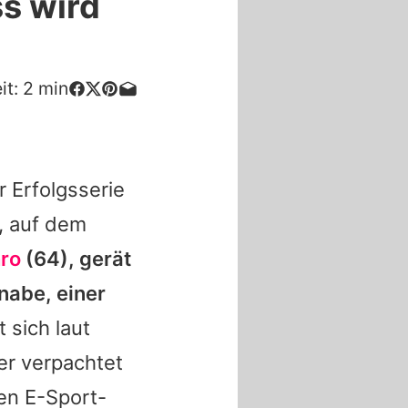
s wird
it:
2
min
r Erfolgsserie
t, auf dem
ro
(64), gerät
Knabe, einer
 sich laut
er verpachtet
en E-Sport-