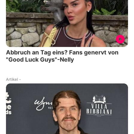
Abbruch an Tag eins? Fans genervt von
"Good Luck Guys"-Nelly
Artikel
-