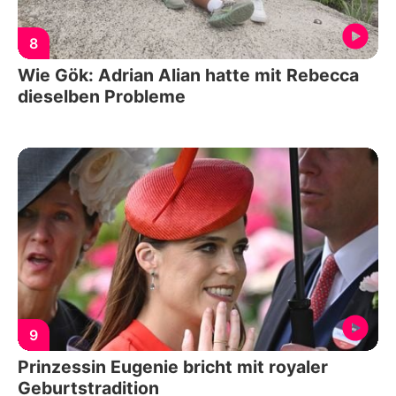
8
Wie Gök: Adrian Alian hatte mit Rebecca
dieselben Probleme
9
Prinzessin Eugenie bricht mit royaler
Geburtstradition