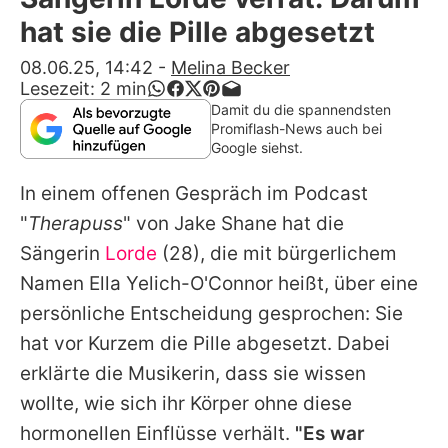
Alle Themen auf Promiflash
hat sie die Pille abgesetzt
Jobs
08.06.25, 14:42
-
Melina Becker
Lesezeit:
2
min
App runterladen
Damit du die spannendsten
Promiflash-News auch bei
Team
Google siehst.
Redaktionelle Richtlinien
In einem offenen Gespräch im Podcast
"
Therapuss
" von Jake Shane hat die
Impressum
Sängerin
Lorde
(28), die mit bürgerlichem
Datenschutzerklärung
Namen Ella Yelich-O'Connor heißt, über eine
persönliche Entscheidung gesprochen: Sie
Nutzungsbedingungen
hat vor Kurzem die Pille abgesetzt. Dabei
Utiq verwalten
erklärte die Musikerin, dass sie wissen
wollte, wie sich ihr Körper ohne diese
hormonellen Einflüsse verhält.
"Es war