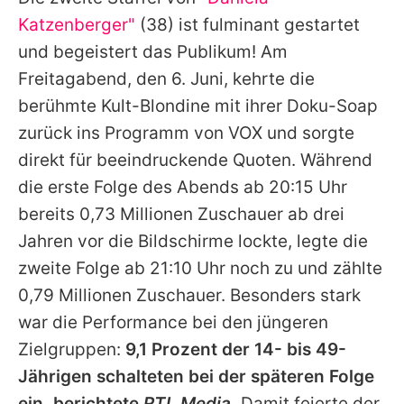
Alle Themen auf Promiflash
Katzenberger"
(38) ist fulminant gestartet
Jobs
und begeistert das Publikum! Am
Freitagabend, den 6. Juni, kehrte die
App runterladen
berühmte Kult-Blondine mit ihrer Doku-Soap
Team
zurück ins Programm von VOX und sorgte
direkt für beeindruckende Quoten. Während
Redaktionelle Richtlinien
die erste Folge des Abends ab 20:15 Uhr
Impressum
bereits 0,73 Millionen Zuschauer ab drei
Jahren vor die Bildschirme lockte, legte die
Datenschutzerklärung
zweite Folge ab 21:10 Uhr noch zu und zählte
Nutzungsbedingungen
0,79 Millionen Zuschauer. Besonders stark
Utiq verwalten
war die Performance bei den jüngeren
Zielgruppen:
9,1 Prozent der 14- bis 49-
Jährigen schalteten bei der späteren Folge
ein, berichtete
RTL Media
.
Damit feierte der