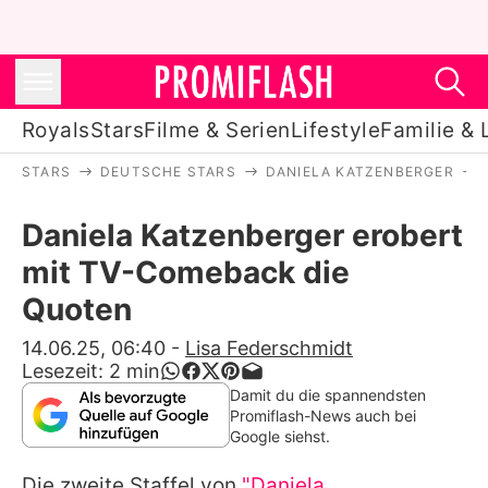
Royals
Stars
Filme & Serien
Lifestyle
Familie & 
STARS
DEUTSCHE STARS
DANIELA KATZENBERGER
Royals
Daniela Katzenberger erobert
Stars
mit TV-Comeback die
Filme & Serien
Quoten
Lifestyle
14.06.25, 06:40
-
Lisa Federschmidt
Lesezeit:
2
min
Familie & Liebe
Damit du die spannendsten
Promiflash-News auch bei
Promiflash Exklusiv
Google siehst.
Die zweite Staffel von
"Daniela