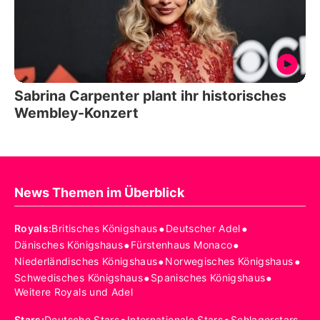
Sabrina Carpenter plant ihr historisches
Wembley-Konzert
News Themen im Überblick
•
•
Royals
:
Britisches Königshaus
Deutscher Adel
•
•
Dänisches Königshaus
Fürstenhaus Monaco
•
•
Niederländisches Königshaus
Norwegisches Königshaus
•
•
Schwedisches Königshaus
Spanisches Königshaus
Weitere Royals und Adel
Stars
:
Deutsche Stars
Internationale Stars
Schlagerstars