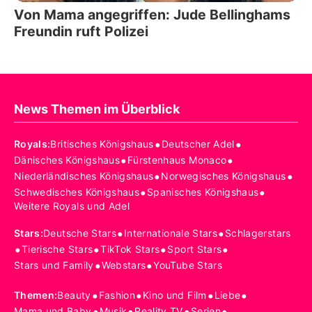
Von Mama angegriffen: Jude Bellinghams
Freundin ruft Polizei
News Themen im Überblick
•
•
Royals
:
Britisches Königshaus
Deutscher Adel
•
•
Dänisches Königshaus
Fürstenhaus Monaco
•
•
Niederländisches Königshaus
Norwegisches Königshaus
•
•
Schwedisches Königshaus
Spanisches Königshaus
Weitere Royals und Adel
•
•
Stars
:
Deutsche Stars
Internationale Stars
Schlagerstars
•
•
•
•
Tierische Stars
TikTok Stars
Sport Stars
•
•
Stars und Family
Webstars
YouTube Stars
•
•
•
•
Themen
:
Beauty
Fashion
Kino und Film
Liebe
•
•
•
•
Mama und Baby
Musik
Reality TV
Serien