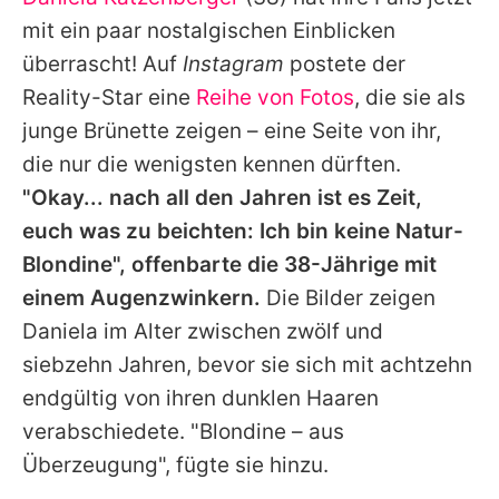
Alle Themen auf Promiflash
mit ein paar nostalgischen Einblicken
Jobs
überrascht! Auf
Instagram
postete der
Reality-Star eine
Reihe von Fotos
, die sie als
App runterladen
junge Brünette zeigen – eine Seite von ihr,
Team
die nur die wenigsten kennen dürften.
"Okay... nach all den Jahren ist es Zeit,
Redaktionelle Richtlinien
euch was zu beichten: Ich bin keine Natur-
Impressum
Blondine", offenbarte die 38-Jährige mit
einem Augenzwinkern.
Die Bilder zeigen
Datenschutzerklärung
Daniela
im Alter zwischen zwölf und
Nutzungsbedingungen
siebzehn Jahren, bevor sie sich mit achtzehn
Utiq verwalten
endgültig von ihren dunklen Haaren
verabschiedete. "Blondine – aus
Überzeugung", fügte sie hinzu.