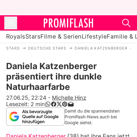
Royals
Stars
Filme & Serien
Lifestyle
Familie & 
STARS
DEUTSCHE STARS
DANIELA KATZENBERGER
Royals
Daniela Katzenberger
Stars
präsentiert ihre dunkle
Filme & Serien
Naturhaarfarbe
Lifestyle
27.06.25, 22:24
-
Michelle Hinz
Lesezeit:
2
min
Familie & Liebe
Damit du die spannendsten
Promiflash-News auch bei
Promiflash Exklusiv
Google siehst.
Daniela Katzenberger
(38) hat ihre Fans jetzt