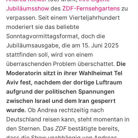
Alle Themen auf Promiflash
Jubiläumsshow
des
ZDF-Fernsehgartens
zu
Jobs
verpassen. Seit einem Vierteljahrhundert
moderiert sie das beliebte
App runterladen
Sonntagvormittagsformat, doch die
Team
Jubiläumsausgabe, die am 15. Juni 2025
stattfinden soll, wird von einem
Redaktionelle Richtlinien
überraschenden Problem überschattet.
Die
Impressum
Moderatorin sitzt in ihrer Wahlheimat Tel
Aviv fest, nachdem der dortige Luftraum
Datenschutzerklärung
aufgrund der politischen Spannungen
Nutzungsbedingungen
zwischen Israel und dem Iran gesperrt
Utiq verwalten
wurde.
Ob
Andrea
rechtzeitig nach
Deutschland reisen kann, steht momentan in
den Sternen. Das
ZDF
bestätigte bereits,
dass die Show unabhängig von
Andreas