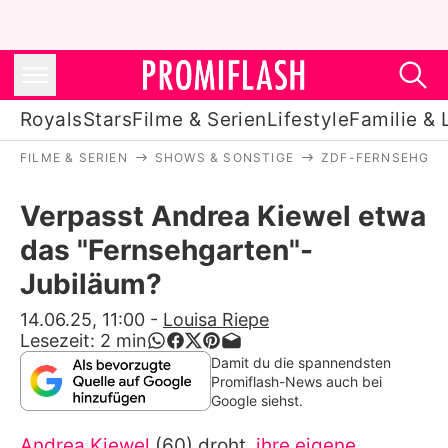
Royals
Stars
Filme & Serien
Lifestyle
Familie & 
FILME & SERIEN
SHOWS & SONSTIGE
ZDF-FERNSEHGA
Royals
Verpasst Andrea Kiewel etwa
Stars
das "Fernsehgarten"-
Filme & Serien
Jubiläum?
Lifestyle
14.06.25, 11:00
-
Louisa Riepe
Lesezeit:
2
min
Familie & Liebe
Damit du die spannendsten
Promiflash-News auch bei
Promiflash Exklusiv
Google siehst.
Andrea Kiewel
(60) droht,
ihre eigene