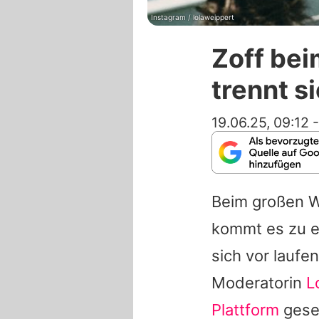
Instagram / lolaweippert
Zoff be
trennt s
19.06.25, 09:12
Beim großen W
kommt es zu e
sich vor lauf
Moderatorin
L
Plattform
geseh