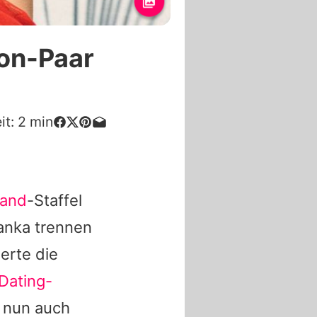
on-Paar
it:
2
min
land
-Staffel
nka trennen
erte die
 Dating-
t nun auch