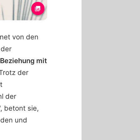
hnet von den
 der
e Beziehung mit
Trotz der
t
l der
, betont sie,
unden und