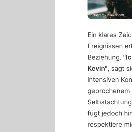
Instagram / lolaweippert
Ein klares Zei
Ereignissen er
Beziehung.
"I
Kevin"
, sagt s
intensiven Kon
gebrochenem H
Selbstachtung h
fügt jedoch hi
respektiere mi