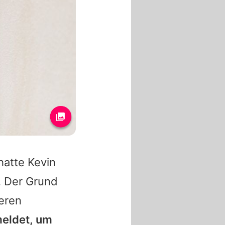
 hatte
Kevin
ß. Der Grund
teren
meldet, um