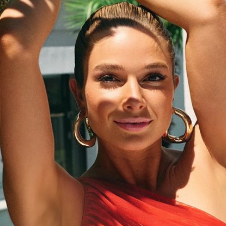
Filme & Serien
Lifestyle
Familie & Liebe
Promiflash Exklusiv
Alle Themen auf Promiflash
Jobs
App runterladen
Team
Redaktionelle Richtlinien
Impressum