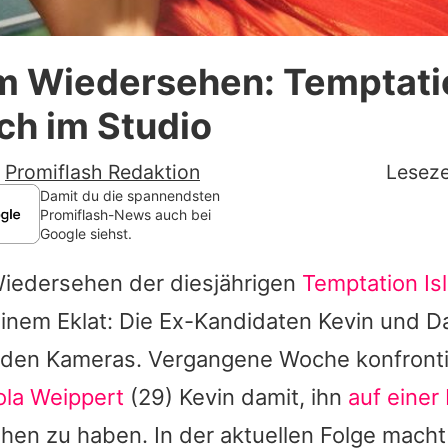
Datenschutzerklärung
im Wiedersehen: Temptati
Nutzungsbedingungen
ich im Studio
Utiq verwalten
-
Promiflash Redaktion
Leseze
Damit du die spannendsten
Promiflash-News auch bei
Google siehst.
iedersehen der diesjährigen
Temptation Is
inem Eklat: Die Ex-Kandidaten
Kevin
und Da
enden Kameras. Vergangene Woche konfronti
ola Weippert
(29) Kevin damit, ihn
auf einer
en zu haben. In der aktuellen Folge mach