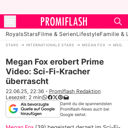
Royals
Stars
Filme & Serien
Lifestyle
Familie & 
STARS
INTERNATIONALE STARS
MEGAN FOX
MEGAN 
Royals
Megan Fox erobert Prime
Stars
Video: Sci-Fi-Kracher
Filme & Serien
überrascht
Lifestyle
22.06.25, 22:36
-
Promiflash Redaktion
Lesezeit:
2
min
Familie & Liebe
Damit du die spannendsten
Promiflash-News auch bei
Promiflash Exklusiv
Google siehst.
Megan Fox
(39) begeistert derzeit im Sci-Fi-