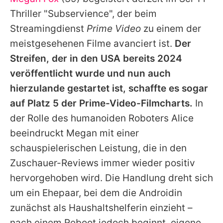
Alle Themen auf Promiflash
Thriller "Subservience", der beim
Jobs
Streamingdienst
Prime Video
zu einem der
meistgesehenen Filme avanciert ist.
Der
App runterladen
Streifen, der in den USA bereits 2024
Team
veröffentlicht wurde und nun auch
hierzulande gestartet ist, schaffte es sogar
Redaktionelle Richtlinien
auf Platz 5 der Prime-Video-Filmcharts.
In
Impressum
der Rolle des humanoiden Roboters Alice
beeindruckt
Megan
mit einer
Datenschutzerklärung
schauspielerischen Leistung, die in den
Nutzungsbedingungen
Zuschauer-Reviews immer wieder positiv
Utiq verwalten
hervorgehoben wird. Die Handlung dreht sich
um ein Ehepaar, bei dem die Androidin
zunächst als Haushaltshelferin einzieht –
nach einem Reboot jedoch beginnt, eigene