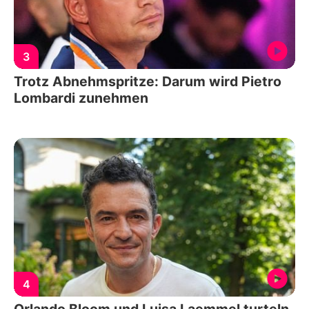
3
Trotz Abnehmspritze: Darum wird Pietro
Lombardi zunehmen
4
Orlando Bloom und Luisa Laemmel turteln