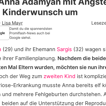
 Anna Adamyan mit Ängste
Filme & Serien
 Kinderwunsch um
Lifestyle
-
Lisa Mayr
Leseze
Familie & Liebe
Damit du die spannendsten
Promiflash-News auch bei
Google siehst.
Promiflash Exklusiv
n
(29) und ihr Ehemann
Sargis
(32) wagen si
Alle Themen auf Promiflash
 ihrer Familienplanung.
Nachdem die beide
Jobs
en Mal Eltern wurden, möchten sie nun ihr
App runterladen
och der Weg zum
zweiten Kind
ist komplizi
Team
riose-Erkrankung musste
Anna
bereits elf k
 und mehrere Fehlgeburten durchstehen. 
Redaktionelle Richtlinien
e beiden auf die Unterstützung der Reprodu
Impressum