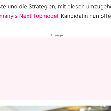
te und die Strategien, mit diesen umzugeh
Datenschutzerklärung
many's Next Topmodel
-Kandidatin nun offe
Nutzungsbedingungen
Utiq verwalten
Anzeige