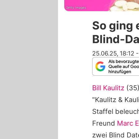
Getty Images
So ging e
Blind-Da
25.06.25, 18:12
Bill Kaulitz
(35)
"Kaulitz & Kau
Staffel beleuc
Freund
Marc E
zwei Blind Dat