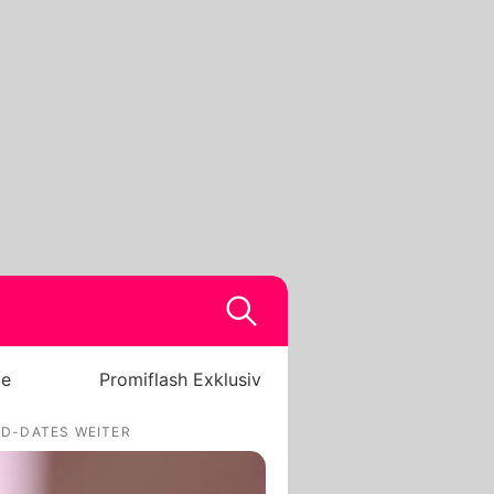
be
Promiflash Exklusiv
ND-DATES WEITER