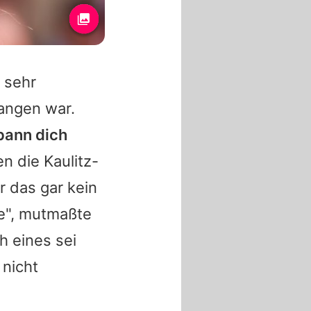
 sehr
angen war.
spann dich
n die Kaulitz-
r das gar kein
e", mutmaßte
h eines sei
 nicht