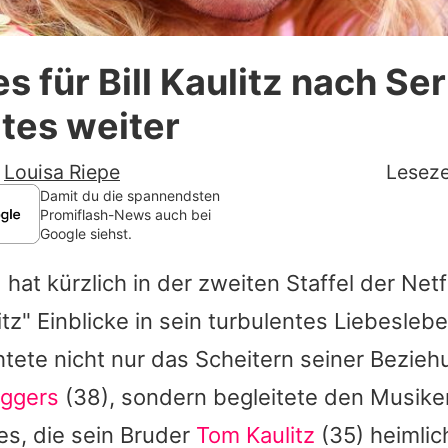
Datenschutzerklärung
s für Bill Kaulitz nach Se
Nutzungsbedingungen
tes weiter
Utiq verwalten
-
Louisa Riepe
Leseze
Damit du die spannendsten
Promiflash-News auch bei
Google siehst.
 hat kürzlich in der zweiten Staffel der Netf
litz" Einblicke in sein turbulentes Liebesleb
htete nicht nur das Scheitern seiner Bezieh
ggers
(38), sondern begleitete den Musike
es, die sein Bruder
Tom Kaulitz
(35) heimlich