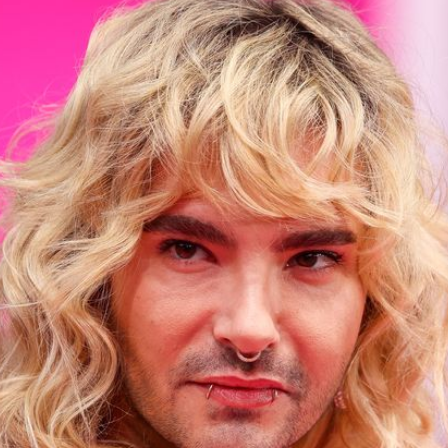
Filme & Serien
Lifestyle
Familie & Liebe
Promiflash Exklusiv
Alle Themen auf Promiflash
Jobs
App runterladen
Team
Redaktionelle Richtlinien
Impressum