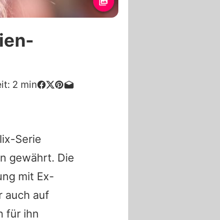
rien-
it:
2
min
lix-Serie
en gewährt. Die
ung mit Ex-
r auch auf
 für ihn