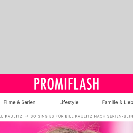
Filme & Serien
Lifestyle
Familie & Lie
LL KAULITZ
SO GING ES FÜR BILL KAULITZ NACH SERIEN-BLI
Royals
Stars