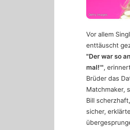
Getty Images
Vor allem Sin
enttäuscht gez
"Der war so an
mal!'"
, erinne
Brüder das Dat
Matchmaker, s
Bill scherzhaf
sicher, erklärt
übergesprung