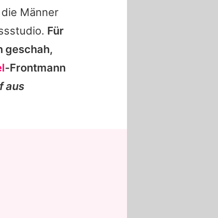
 die Männer
ssstudio.
Für
h geschah,
l
-Frontmann
nf aus