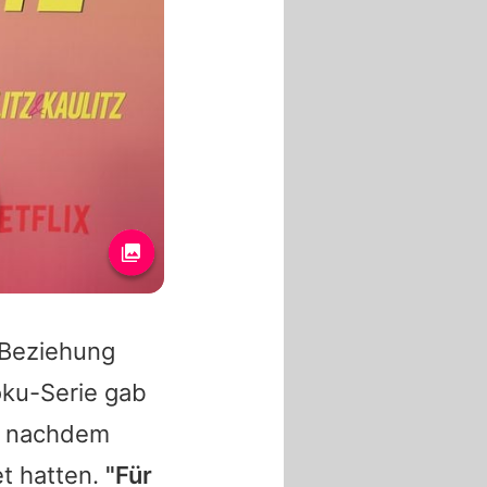
 Beziehung
oku-Serie gab
t, nachdem
t hatten.
"Für