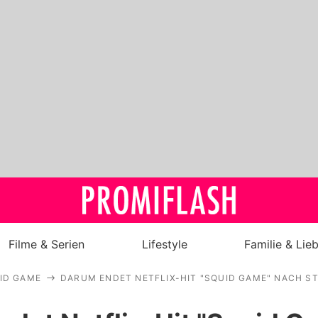
Filme & Serien
Lifestyle
Familie & Lie
ID GAME
DARUM ENDET NETFLIX-HIT "SQUID GAME" NACH ST
Royals
Stars