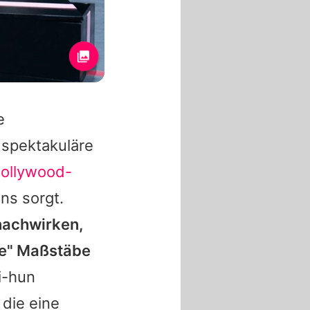
e
 spektakuläre
ollywood-
ns sorgt.
 nachwirken,
ame" Maßstäbe
i-hun
 die eine