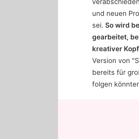
verabschiede
und neuen Pro
sei.
So wird b
gearbeitet, b
kreativer Kopf 
Version von "
bereits für gr
folgen könnten,