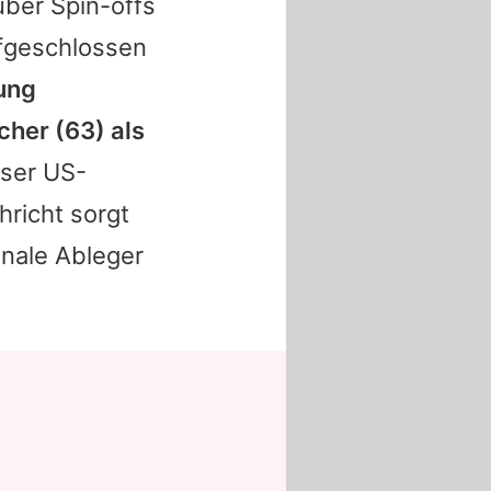
ber Spin-offs
ufgeschlossen
ung
cher
(63) als
eser US-
richt sorgt
onale Ableger