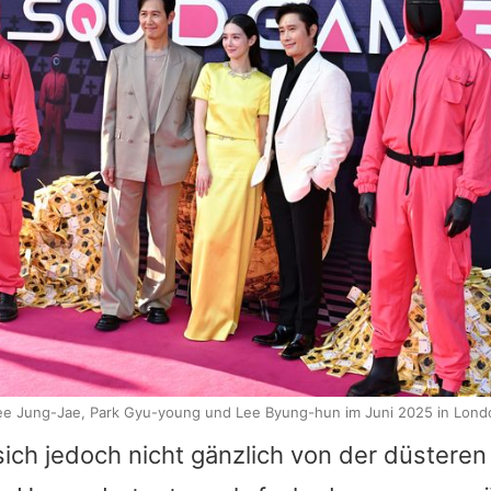
ee Jung-Jae, Park Gyu-young und Lee Byung-hun im Juni 2025 in Lond
ch jedoch nicht gänzlich von der düsteren 