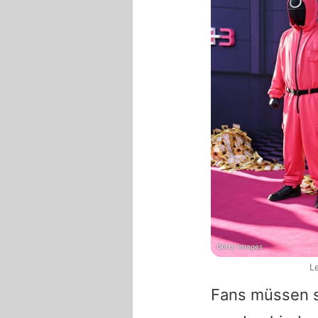
Getty Images
L
Fans müssen si