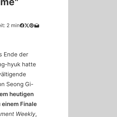
ame"
it:
2
min
s Ende der
ng-hyuk
hatte
wältigende
on Seong Gi-
dem heutigen
 einem Finale
nment Weekly
,