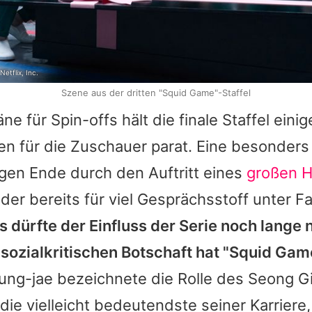
etflix, Inc.
Szene aus der dritten "Squid Game"-Staffel
ne für Spin-offs hält die finale Staffel einig
n für die Zuschauer parat. Eine besonders
gen Ende durch den Auftritt eines
großen H
der bereits für viel Gesprächsstoff unter Fa
 dürfte der Einfluss der Serie noch lange
r sozialkritischen Botschaft hat "Squid G
ung-jae
bezeichnete die Rolle des Seong G
 die vielleicht bedeutendste seiner Karriere,