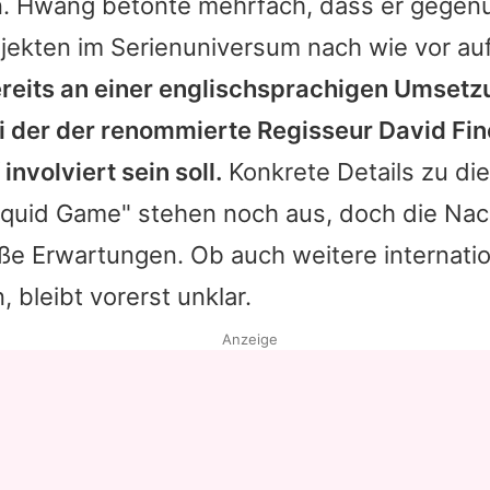
n.
Hwang
betonte mehrfach, dass er gegenü
jekten im Serienuniversum nach wie vor a
ereits an einer englischsprachigen Umsetz
ei der der renommierte Regisseur
David Fin
involviert sein soll.
Konkrete Details zu di
Squid Game" stehen noch aus, doch die Nach
oße Erwartungen. Ob auch weitere internati
 bleibt vorerst unklar.
Anzeige