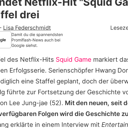
det Netflix-Hit "Squid G
Filme & Serien
ffel drei
Lifestyle
-
Lisa Federschmidt
Leseze
Familie & Liebe
Damit du die spannendsten
Promiflash-News auch bei
Google siehst.
Promiflash Exklusiv
fel des Netflix-Hits
Squid Game
markiert da
Alle Themen auf Promiflash
en Erfolgsserie. Serienschöpfer
Hwang Do
Jobs
ediglich eine Staffel geplant, doch der über
App runterladen
lg führte zur Fortsetzung der Geschichte v
Team
von
Lee Jung-jae
(52).
Mit den neuen, seit 
 verfügbaren Folgen wird die Geschichte zu
Redaktionelle Richtlinien
ang
erklärte in einem Interview mit
Entertai
Impressum