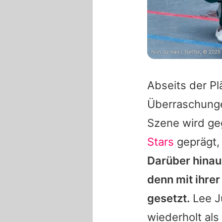
Noh Ju-han / Netflix, © 2025 N
Abseits der Plä
Überraschunge
Szene wird ge
Stars
geprägt, 
Darüber hinaus
denn mit ihre
gesetzt.
Lee J
wiederholt als