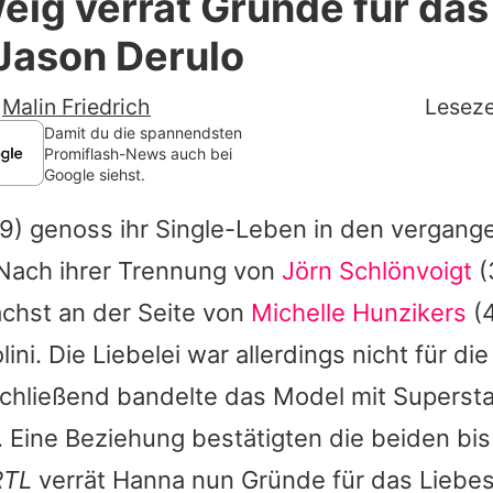
ig verrät Gründe für das
Filme & Serien
Jason Derulo
Lifestyle
-
Malin Friedrich
Leseze
Familie & Liebe
Damit du die spannendsten
Promiflash-News auch bei
Google siehst.
Promiflash Exklusiv
9) genoss ihr Single-Leben in den vergang
Alle Themen auf Promiflash
 Nach ihrer Trennung von
Jörn Schlönvoigt
(
Jobs
ächst an der Seite von
Michelle Hunzikers
(4
App runterladen
ini. Die Liebelei war allerdings nicht für di
Team
chließend bandelte das Model mit Superst
. Eine Beziehung bestätigten die beiden bis 
Redaktionelle Richtlinien
RTL
verrät
Hanna
nun Gründe für das Liebes
Impressum