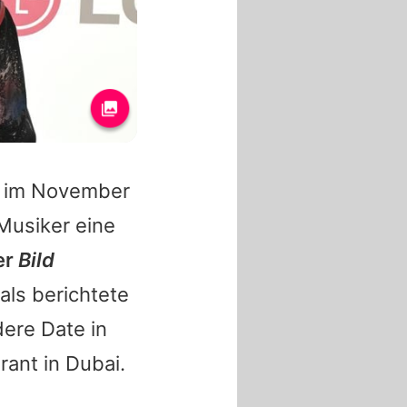
 im November
Musiker eine
er
Bild
ls berichtete
ere Date in
rant in Dubai.