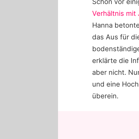
Schon vor ein
Verhältnis mit
Hanna
betonte
das Aus für d
bodenständige
erklärte die I
aber nicht. Nu
und eine Hochz
überein.