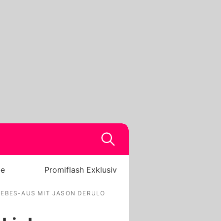
be
Promiflash Exklusiv
IEBES-AUS MIT JASON DERULO