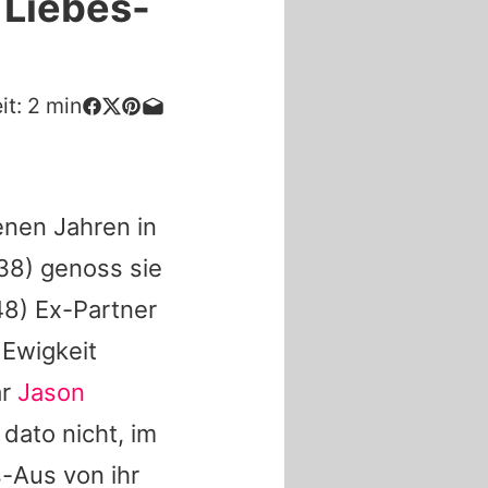
 Liebes-
it:
2
min
enen Jahren in
38) genoss sie
8) Ex-Partner
e Ewigkeit
ar
Jason
dato nicht, im
-Aus von ihr