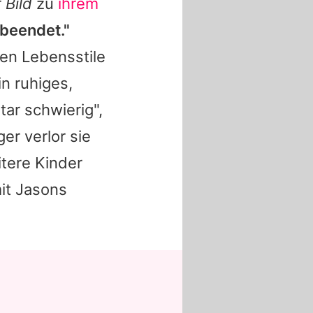
r
Bild
zu
ihrem
 beendet."
hen Lebensstile
n ruhiges,
ar schwierig",
er verlor sie
itere Kinder
mit
Jasons