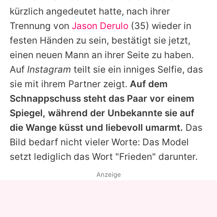
Alle Themen auf Promiflash
kürzlich angedeutet hatte, nach ihrer
Trennung von
Jason Derulo
(35) wieder in
Jobs
festen Händen zu sein, bestätigt sie jetzt,
App runterladen
einen neuen Mann an ihrer Seite zu haben.
Team
Auf
Instagram
teilt sie ein inniges Selfie, das
sie mit ihrem Partner zeigt.
Auf dem
Redaktionelle Richtlinien
Schnappschuss steht das Paar vor einem
Impressum
Spiegel, während der Unbekannte sie auf
die Wange küsst und liebevoll umarmt.
Das
Datenschutzerklärung
Bild bedarf nicht vieler Worte: Das Model
Nutzungsbedingungen
setzt lediglich das Wort "Frieden" darunter.
Utiq verwalten
Anzeige