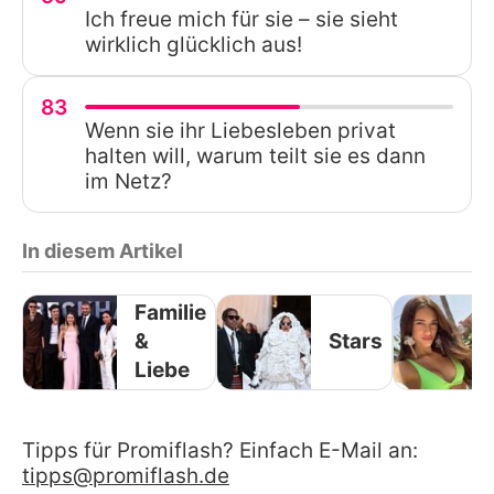
Ich freue mich für sie – sie sieht
wirklich glücklich aus!
83
Wenn sie ihr Liebesleben privat
halten will, warum teilt sie es dann
im Netz?
In diesem Artikel
Familie
&
Stars
Liebe
Tipps für Promiflash? Einfach E-Mail an:
tipps@promiflash.de