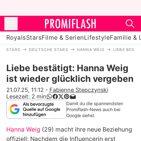
Royals
Stars
Filme & Serien
Lifestyle
Familie & 
STARS
DEUTSCHE STARS
HANNA WEIG
LIEBE BESTÄ
Royals
Liebe bestätigt: Hanna Weig
Stars
ist wieder glücklich vergeben
Filme & Serien
21.07.25, 11:12
-
Fabienne Stepczynski
Lesezeit:
2
min
Lifestyle
Damit du die spannendsten
Promiflash-News auch bei
Familie & Liebe
Google siehst.
Promiflash Exklusiv
Hanna Weig
(29) macht ihre neue Beziehung
offiziell: Nachdem die Influencerin erst