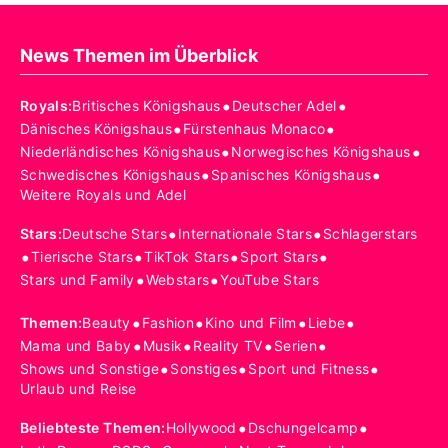
News Themen im Überblick
•
•
Royals
:
Britisches Königshaus
Deutscher Adel
•
•
Dänisches Königshaus
Fürstenhaus Monaco
•
•
Niederländisches Königshaus
Norwegisches Königshaus
•
•
Schwedisches Königshaus
Spanisches Königshaus
Weitere Royals und Adel
•
•
Stars
:
Deutsche Stars
Internationale Stars
Schlagerstars
•
•
•
•
Tierische Stars
TikTok Stars
Sport Stars
•
•
Stars und Family
Webstars
YouTube Stars
•
•
•
•
Themen
:
Beauty
Fashion
Kino und Film
Liebe
•
•
•
•
Mama und Baby
Musik
Reality TV
Serien
•
•
•
Shows und Sonstige
Sonstiges
Sport und Fitness
Urlaub und Reise
•
•
Beliebteste Themen
:
Hollywood
Dschungelcamp