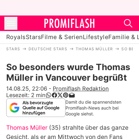
Royals
Stars
Filme & Serien
Lifestyle
Familie & 
STARS
DEUTSCHE STARS
THOMAS MÜLLER
SO BES
Royals
So besonders wurde Thomas
Stars
Müller in Vancouver begrüßt
Filme & Serien
14.08.25, 22:06
-
Promiflash Redaktion
Lesezeit:
2
min
Lifestyle
Damit du die spannendsten
Promiflash-News auch bei
Familie & Liebe
Google siehst.
Promiflash Exklusiv
Thomas Müller
(35) strahlte über das ganze
Gesicht, als er am Mittwoch von den Fans