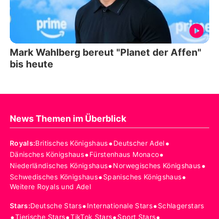
Mark Wahlberg bereut "Planet der Affen"
bis heute
News Themen im Überblick
•
•
Royals
:
Britisches Königshaus
Deutscher Adel
•
•
Dänisches Königshaus
Fürstenhaus Monaco
•
•
Niederländisches Königshaus
Norwegisches Königshaus
•
•
Schwedisches Königshaus
Spanisches Königshaus
Weitere Royals und Adel
•
•
Stars
:
Deutsche Stars
Internationale Stars
Schlagerstars
•
•
•
•
Tierische Stars
TikTok Stars
Sport Stars