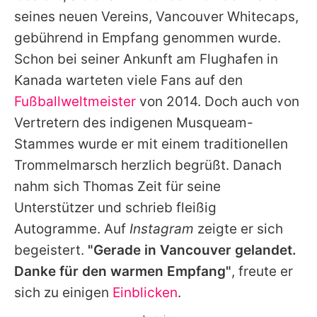
Alle Themen auf Promiflash
seines neuen Vereins, Vancouver Whitecaps,
gebührend in Empfang genommen wurde.
Jobs
Schon bei seiner Ankunft am Flughafen in
App runterladen
Kanada warteten viele Fans auf den
Team
Fußballweltmeister
von 2014. Doch auch von
Vertretern des indigenen Musqueam-
Redaktionelle Richtlinien
Stammes wurde er mit einem traditionellen
Impressum
Trommelmarsch herzlich begrüßt. Danach
nahm sich Thomas Zeit für seine
Datenschutzerklärung
Unterstützer und schrieb fleißig
Nutzungsbedingungen
Autogramme. Auf
Instagram
zeigte er sich
begeistert.
"Gerade in Vancouver gelandet.
Utiq verwalten
Danke für den warmen Empfang"
, freute er
sich zu einigen
Einblicken
.