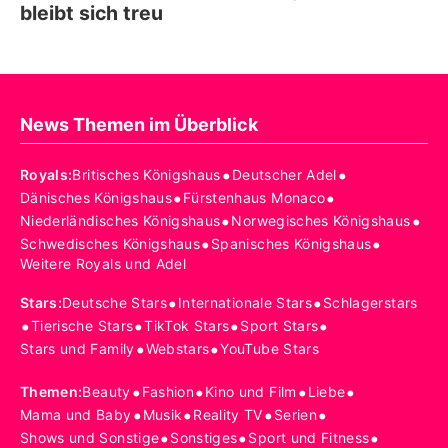
bleibt sich treu
News Themen im Überblick
•
•
Royals
:
Britisches Königshaus
Deutscher Adel
•
•
Dänisches Königshaus
Fürstenhaus Monaco
•
•
Niederländisches Königshaus
Norwegisches Königshaus
•
•
Schwedisches Königshaus
Spanisches Königshaus
Weitere Royals und Adel
•
•
Stars
:
Deutsche Stars
Internationale Stars
Schlagerstars
•
•
•
•
Tierische Stars
TikTok Stars
Sport Stars
•
•
Stars und Family
Webstars
YouTube Stars
•
•
•
•
Themen
:
Beauty
Fashion
Kino und Film
Liebe
•
•
•
•
Mama und Baby
Musik
Reality TV
Serien
•
•
•
Shows und Sonstige
Sonstiges
Sport und Fitness