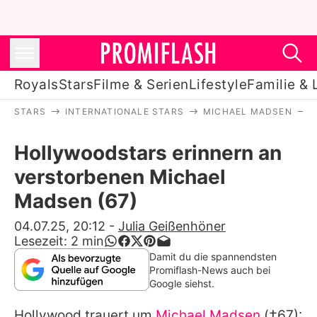
Royals
Stars
Filme & Serien
Lifestyle
Familie & 
STARS
INTERNATIONALE STARS
MICHAEL MADSEN
Royals
Hollywoodstars erinnern an
Stars
verstorbenen Michael
Filme & Serien
Madsen (67)
Lifestyle
04.07.25, 20:12
-
Julia Geißenhöner
Lesezeit:
2
min
Familie & Liebe
Damit du die spannendsten
Promiflash-News auch bei
Promiflash Exklusiv
Google siehst.
Hollywood trauert um
Michael Madsen
(†67):