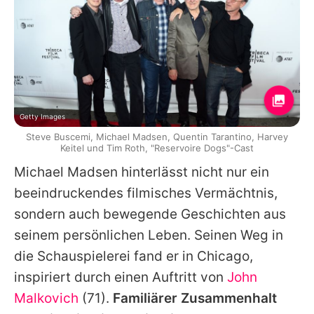
Getty Images
Steve Buscemi, Michael Madsen, Quentin Tarantino, Harvey
Keitel und Tim Roth, "Reservoire Dogs"-Cast
Michael Madsen
hinterlässt nicht nur ein
beeindruckendes filmisches Vermächtnis,
sondern auch bewegende Geschichten aus
seinem persönlichen Leben. Seinen Weg in
die Schauspielerei fand er in Chicago,
inspiriert durch einen Auftritt von
John
Malkovich
(71).
Familiärer Zusammenhalt