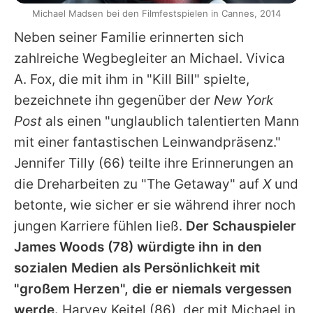
Michael Madsen bei den Filmfestspielen in Cannes, 2014
Neben seiner Familie erinnerten sich
zahlreiche Wegbegleiter an
Michael
.
Vivica
A. Fox
, die mit ihm in "Kill Bill" spielte,
bezeichnete ihn gegenüber der
New York
Post
als einen "unglaublich talentierten Mann
mit einer fantastischen Leinwandpräsenz."
Jennifer Tilly
(66) teilte ihre Erinnerungen an
die Dreharbeiten zu "The Getaway" auf
X
und
betonte, wie sicher er sie während ihrer noch
jungen Karriere fühlen ließ.
Der Schauspieler
James Woods
(78) würdigte ihn in den
sozialen Medien als Persönlichkeit mit
"großem Herzen", die er niemals vergessen
werde.
Harvey Keitel
(86), der mit
Michael
in