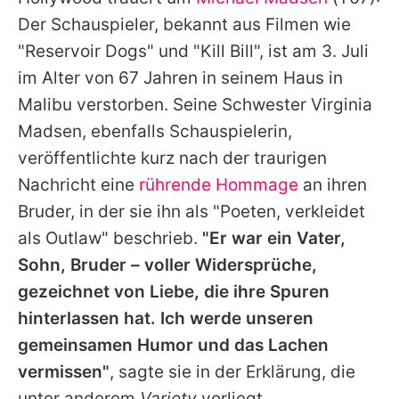
Alle Themen auf Promiflash
Der Schauspieler, bekannt aus Filmen wie
Jobs
"Reservoir Dogs" und "Kill Bill", ist am 3. Juli
im Alter von 67 Jahren in seinem Haus in
App runterladen
Malibu verstorben. Seine Schwester Virginia
Team
Madsen, ebenfalls Schauspielerin,
veröffentlichte kurz nach der traurigen
Redaktionelle Richtlinien
Nachricht eine
rührende Hommage
an ihren
Impressum
Bruder, in der sie ihn als "Poeten, verkleidet
als Outlaw" beschrieb.
"Er war ein Vater,
Datenschutzerklärung
Sohn, Bruder – voller Widersprüche,
Nutzungsbedingungen
gezeichnet von Liebe, die ihre Spuren
Utiq verwalten
hinterlassen hat. Ich werde unseren
gemeinsamen Humor und das Lachen
vermissen"
, sagte sie in der Erklärung, die
unter anderem
Variety
vorliegt.