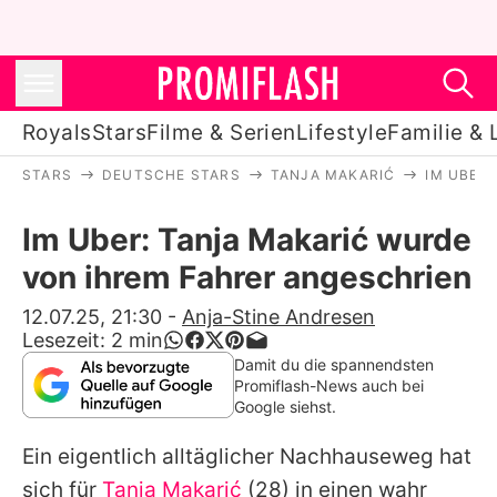
Royals
Stars
Filme & Serien
Lifestyle
Familie & 
STARS
DEUTSCHE STARS
TANJA MAKARIĆ
IM UBER
Royals
Im Uber: Tanja Makarić wurde
Stars
von ihrem Fahrer angeschrien
Filme & Serien
12.07.25, 21:30
-
Anja-Stine Andresen
Lesezeit:
2
min
Lifestyle
Damit du die spannendsten
Promiflash-News auch bei
Familie & Liebe
Google siehst.
Promiflash Exklusiv
Ein eigentlich alltäglicher Nachhauseweg hat
sich für
Tanja Makarić
(28) in einen wahr