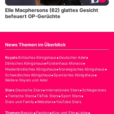
Elle Macphersons (62) glattes Gesicht
befeuert OP-Gerüchte
News Themen im Überblick
•
•
Royals
:
Britisches Königshaus
Deutscher Adel
•
•
Dänisches Königshaus
Fürstenhaus Monaco
•
•
Niederländisches Königshaus
Norwegisches Königshaus
•
•
Schwedisches Königshaus
Spanisches Königshaus
Weitere Royals und Adel
•
•
Stars
:
Deutsche Stars
Internationale Stars
Schlagerstars
•
•
•
•
Tierische Stars
TikTok Stars
Sport Stars
•
•
Stars und Family
Webstars
YouTube Stars
•
•
•
•
Themen
:
Beauty
Fashion
Kino und Film
Liebe