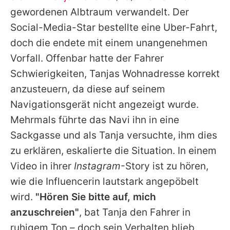
Alle Themen auf Promiflash
gewordenen Albtraum verwandelt. Der
Social-Media-Star bestellte eine Uber-Fahrt,
Jobs
doch die endete mit einem unangenehmen
App runterladen
Vorfall. Offenbar hatte der Fahrer
Team
Schwierigkeiten,
Tanjas
Wohnadresse korrekt
anzusteuern, da diese auf seinem
Redaktionelle Richtlinien
Navigationsgerät nicht angezeigt wurde.
Impressum
Mehrmals führte das Navi ihn in eine
Sackgasse und als
Tanja
versuchte, ihm dies
Datenschutzerklärung
zu erklären, eskalierte die Situation. In einem
Nutzungsbedingungen
Video in ihrer
Instagram
-Story ist zu hören,
wie die Influencerin lautstark angepöbelt
Utiq verwalten
wird.
"Hören Sie bitte auf, mich
anzuschreien"
, bat
Tanja
den Fahrer in
ruhigem Ton – doch sein Verhalten blieb