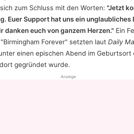
sich zum Schluss mit den Worten:
"Jetzt k
Datenschutzerklärung
ng. Euer Support hat uns ein unglaubliches
Nutzungsbedingungen
ir danken euch von ganzem Herzen."
Ein F
Utiq verwalten
 "Birmingham Forever" setzten laut
Daily Ma
unter einen epischen Abend im Geburtsort 
 dort gegründet wurde.
Anzeige