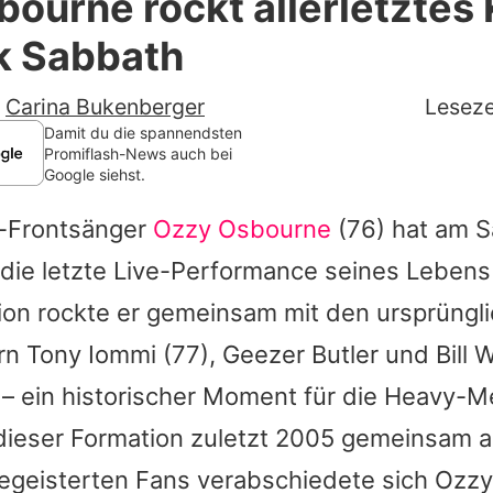
ourne rockt allerletztes
Filme & Serien
k Sabbath
Lifestyle
-
Carina Bukenberger
Leseze
Familie & Liebe
Damit du die spannendsten
Promiflash-News auch bei
Google siehst.
Promiflash Exklusiv
-Frontsänger
Ozzy Osbourne
(76) hat am 
Alle Themen auf Promiflash
 die letzte Live-Performance seines Leben
Jobs
dion rockte er gemeinsam mit den ursprüngl
App runterladen
ern
Tony Iommi
(77), Geezer Butler und Bill W
Team
– ein historischer Moment für die Heavy-Me
dieser Formation zuletzt 2005 gemeinsam au
Redaktionelle Richtlinien
egeisterten Fans verabschiedete sich
Ozzy
Impressum