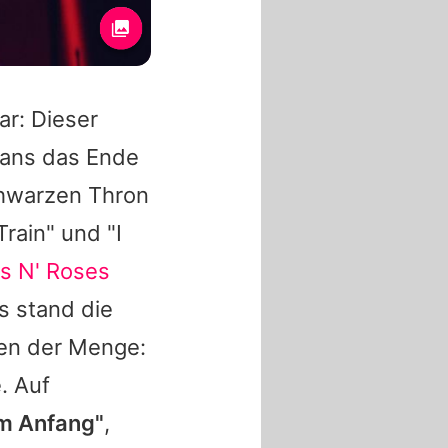
r: Dieser
Fans das Ende
chwarzen Thron
Train" und "I
s N' Roses
s stand die
ten der Menge:
e. Auf
m Anfang"
,