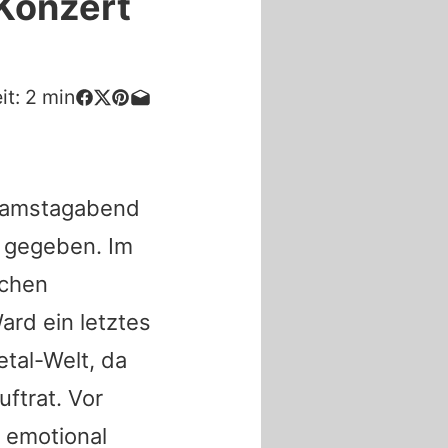
 Konzert
it:
2
min
Samstagabend
s gegeben. Im
ichen
ard ein letztes
tal-Welt, da
ftrat. Vor
emotional