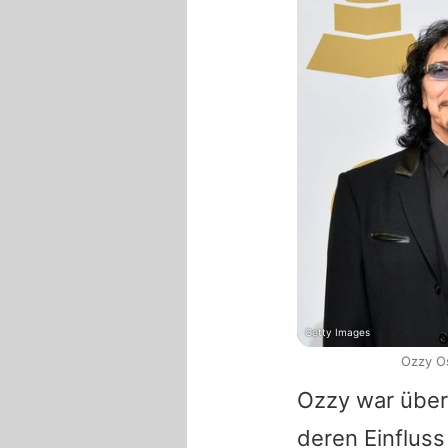
Getty Images
Ozzy Os
Ozzy
war über
deren Einfluss