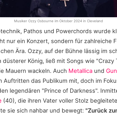
Musiker Ozzy Osbourne im Oktober 2024 in Cleveland
technik, Pathos und Powerchords wurde kla
t nur ein Konzert, sondern für zahlreiche 
schen Ära.
Ozzy
, auf der Bühne lässig im s
n düsterer König, ließ mit Songs wie "Crazy 
ie Mauern wackeln. Auch
Metallica
und
Gun
en Auftritten das Publikum mit, doch im Foku
n legendären "Prince of Darkness". Inmit
e
(40), die ihren Vater voller Stolz begleitet
te sie sich nahbar und bewegt:
"Zurück zu