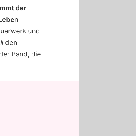
ommt der
 Leben
euerwerk und
il
den
der Band, die