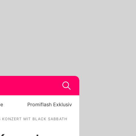
be
Promiflash Exklusiv
 KONZERT MIT BLACK SABBATH