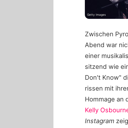
Getty Images
Zwischen Pyro
Abend war nich
einer musikali
sitzend wie ei
Don't Know" d
rissen mit ihr
Hommage an de
Kelly Osbourn
Instagram
zeig