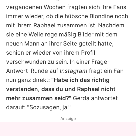
Alle Themen auf Promiflash
vergangenen Wochen fragten sich ihre Fans
immer wieder, ob die hübsche Blondine noch
Jobs
mit ihrem Raphael zusammen ist. Nachdem
App runterladen
sie eine Weile regelmäßig Bilder mit dem
Team
neuen Mann an ihrer Seite geteilt hatte,
schien er wieder von ihrem Profil
Redaktionelle Richtlinien
verschwunden zu sein. In einer Frage-
Impressum
Antwort-Runde auf
Instagram
fragt ein Fan
nun ganz direkt:
"Habe ich das richtig
Datenschutzerklärung
verstanden, dass du und Raphael nicht
Nutzungsbedingungen
mehr zusammen seid?"
Gerda
antwortet
darauf: "Sozusagen, ja."
Utiq verwalten
Anzeige