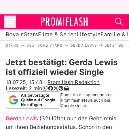
Royals
Stars
Filme & Serien
Lifestyle
Familie & 
STARS
DEUTSCHE STARS
GERDA LEWIS
JETZT BEST
Royals
Jetzt bestätigt: Gerda Lewis
Stars
ist offiziell wieder Single
Filme & Serien
18.07.25, 15:48
-
Promiflash Redaktion
Lesezeit:
2
min
Lifestyle
Damit du die spannendsten
Promiflash-News auch bei
Familie & Liebe
Google siehst.
Promiflash Exklusiv
Gerda Lewis
(32) lüftet nun das Geheimnis
um ihren Beziehungsstatus. Schon in den