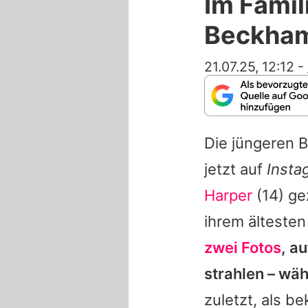
Im Famil
Beckham
21.07.25, 12:12
-
Die jüngeren
jetzt auf
Insta
Harper
(14) ge
ihrem älteste
zwei Fotos
, a
strahlen – wä
zuletzt, als b