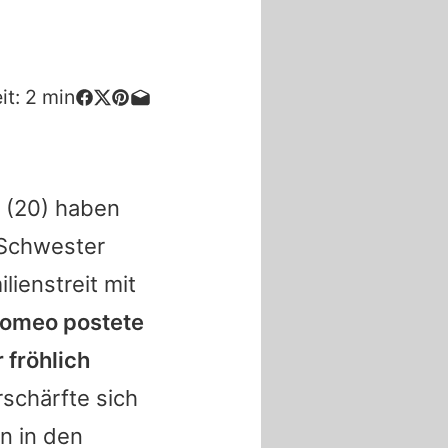
it:
2
min
(20) haben
 Schwester
ienstreit mit
omeo
postete
r
fröhlich
rschärfte sich
yn
in den