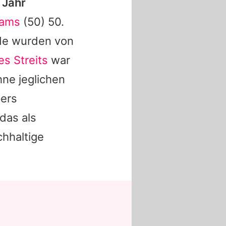
 Jahr
hams
(50) 50.
rde wurden von
s Streits
war
hne jeglichen
ers
 das als
chhaltige