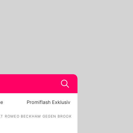
be
Promiflash Exklusiv
ELT ROMEO BECKHAM GEGEN BROOKLYN?