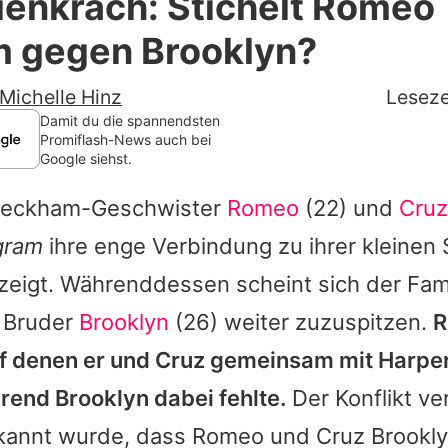
ienkrach: Stichelt Romeo
Filme & Serien
 gegen Brooklyn?
Lifestyle
Michelle Hinz
Leseze
Familie & Liebe
Damit du die spannendsten
Promiflash-News auch bei
Google siehst.
Promiflash Exklusiv
 Beckham-Geschwister
Romeo
(22) und
Cruz
Alle Themen auf Promiflash
gram
ihre enge Verbindung zu ihrer kleinen
Jobs
zeigt. Währenddessen scheint sich der Famil
App runterladen
n Bruder
Brooklyn
(26) weiter zuzuspitzen.
R
Team
uf denen er und
Cruz
gemeinsam mit
Harpe
hrend
Brooklyn
dabei fehlte.
Der Konflikt ve
Redaktionelle Richtlinien
ekannt wurde, dass
Romeo
und
Cruz
Brookl
Impressum