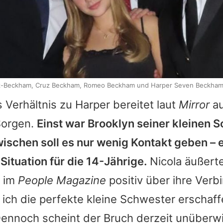
tz-Beckham, Cruz Beckham, Romeo Beckham und Harper Seven Beckham
 Verhältnis zu
Harper
bereitet laut
Mirror
au
Sorgen.
Einst war
Brooklyn
seiner kleinen 
ischen soll es nur wenig Kontakt geben – 
ituation für die 14-Jährige.
Nicola
äußerte
t im
People Magazine
positiv über ihre Verb
 ich die perfekte kleine Schwester erschaf
Dennoch scheint der Bruch derzeit unüberw