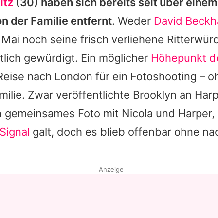
ltz
(30) haben sich bereits seit über einem
 der Familie entfernt
. Weder
David Beck
 Mai noch seine frisch verliehene Ritterwü
tlich gewürdigt. Ein möglicher
Höhepunkt de
 Reise nach London für ein Fotoshooting – o
milie. Zwar veröffentlichte
Brooklyn
an
Harp
n gemeinsames Foto mit
Nicola
und
Harper
,
Signal
galt, doch es blieb offenbar ohne na
Anzeige