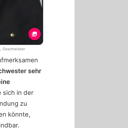
, Geschwister
fmerksamen
Schwester sehr
eine
 sich in der
indung zu
fen könnte,
indbar.