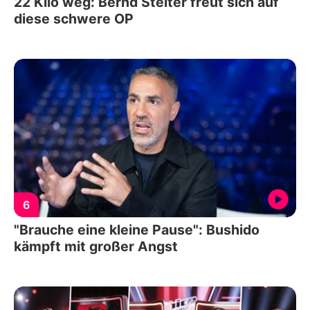
22 Kilo weg: Bernd Stelter freut sich auf
diese schwere OP
6
"Brauche eine kleine Pause": Bushido
kämpft mit großer Angst