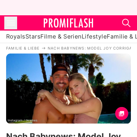
Royals
Stars
Filme & Serien
Lifestyle
Familie & 
FAMILIE & LIEBE
NACH BABYNEWS: MODEL JOY CORRIGAN 
Royals
Stars
Filme & Serien
Lifestyle
Familie & Liebe
Promiflash Exklusiv
Instagram / tkraines
Nach Babynews: Model Joy