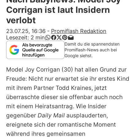
Alle Themen auf Promiflash
Corrigan ist laut Insidern
Jobs
verlobt
App runterladen
23.07.25, 16:36
-
Promiflash Redaktion
Lesezeit:
2
min
Team
Damit du die spannendsten
Promiflash-News auch bei
Redaktionelle Richtlinien
Google siehst.
Model
Joy Corrigan
(30) hat allen Grund zur
Impressum
Freude: Nicht nur erwartet sie ihr erstes Kind
Datenschutzerklärung
mit ihrem Partner Todd Kraines, jetzt
Nutzungsbedingungen
überraschte dieser sie offenbar auch noch
mit einem Heiratsantrag. Wie Insider
Utiq verwalten
gegenüber
Daily Mail
ausplauderten,
ereignete sich der romantische Moment
während ihres gemeinsamen