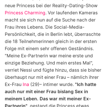
Alle Themen auf Promiflash
neue Princess bei der Reality-Dating-Show
Princess Charming
. Vor laufenden Kameras
Jobs
macht sie sich nun auf die Suche nach der
App runterladen
Frau ihres Lebens. Die Social-Media-
Team
Persönlichkeit, die in Berlin lebt, überraschte
die 18 Teilnehmerinnen gleich in der ersten
Redaktionelle Richtlinien
Folge mit einem sehr offenen Geständnis.
Impressum
"Meine Ex-Partnerin war meine erste und
einzige Beziehung. Und mein erstes Mal",
Datenschutzerklärung
verriet Nessi und fügte hinzu, dass sie bisher
Nutzungsbedingungen
überhaupt nur mit einer Frau – nämlich ihrer
Ex-Frau
Ina
(29)– intimer wurde.
"Ich hatte
Utiq verwalten
auch nur mit einer Frau bislang Sex in
meinem Leben. Das war mit meiner Ex-
Partnerin"
, gestand die Princess etwas