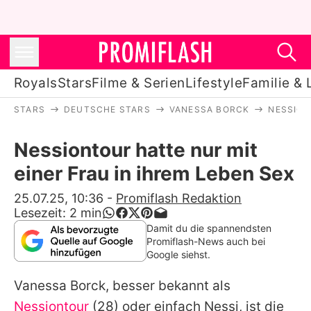
Royals
Stars
Filme & Serien
Lifestyle
Familie & 
STARS
DEUTSCHE STARS
VANESSA BORCK
NESSION
Royals
Nessiontour hatte nur mit
Stars
einer Frau in ihrem Leben Sex
Filme & Serien
25.07.25, 10:36
-
Promiflash Redaktion
Lesezeit:
2
min
Lifestyle
Damit du die spannendsten
Promiflash-News auch bei
Familie & Liebe
Google siehst.
Promiflash Exklusiv
Vanessa Borck, besser bekannt als
Nessiontour
(28) oder einfach Nessi, ist die