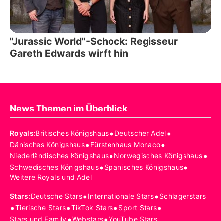
"Jurassic World"-Schock: Regisseur
Gareth Edwards wirft hin
News Themen im Überblick
•
•
Royals
:
Britisches Königshaus
Deutscher Adel
•
•
Dänisches Königshaus
Fürstenhaus Monaco
•
•
Niederländisches Königshaus
Norwegisches Königshaus
•
•
Schwedisches Königshaus
Spanisches Königshaus
Weitere Royals und Adel
•
•
Stars
:
Deutsche Stars
Internationale Stars
Schlagerstars
•
•
•
•
Tierische Stars
TikTok Stars
Sport Stars
•
•
Stars und Family
Webstars
YouTube Stars