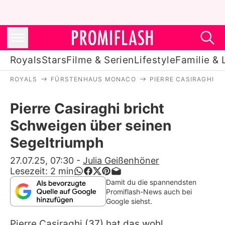
Royals
Stars
Filme & Serien
Lifestyle
Familie & 
ROYALS
FÜRSTENHAUS MONACO
PIERRE CASIRAGHI B
Royals
Pierre Casiraghi bricht
Stars
Schweigen über seinen
Filme & Serien
Segeltriumph
Lifestyle
27.07.25, 07:30
-
Julia Geißenhöner
Lesezeit:
2
min
Familie & Liebe
Damit du die spannendsten
Promiflash-News auch bei
Promiflash Exklusiv
Google siehst.
Pierre Casiraghi
(37) hat das wohl