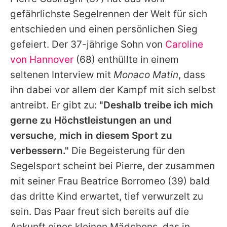
Alle Themen auf Promiflash
gefährlichste Segelrennen der Welt für sich
Jobs
entschieden und einen persönlichen Sieg
gefeiert. Der 37-jährige Sohn von
Caroline
App runterladen
von Hannover
(68) enthüllte in einem
Team
seltenen Interview mit
Monaco Matin
, dass
ihn dabei vor allem der Kampf mit sich selbst
Redaktionelle Richtlinien
antreibt. Er gibt zu:
"Deshalb treibe ich mich
Impressum
gerne zu Höchstleistungen an und
versuche, mich in diesem Sport zu
Datenschutzerklärung
verbessern."
Die Begeisterung für den
Nutzungsbedingungen
Segelsport scheint bei
Pierre
, der zusammen
Utiq verwalten
mit seiner Frau
Beatrice Borromeo
(39) bald
das dritte Kind erwartet, tief verwurzelt zu
sein. Das Paar freut sich bereits auf die
Ankunft eines kleinen Mädchens, das in