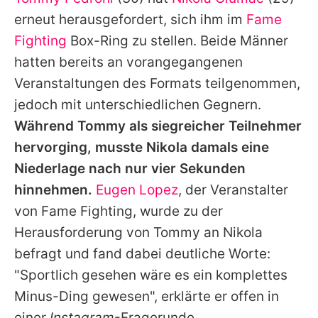
Alle Themen auf Promiflash
erneut herausgefordert, sich ihm im
Fame
Jobs
Fighting
Box-Ring zu stellen. Beide Männer
hatten bereits an vorangegangenen
App runterladen
Veranstaltungen des Formats teilgenommen,
Team
jedoch mit unterschiedlichen Gegnern.
Während
Tommy
als siegreicher Teilnehmer
Redaktionelle Richtlinien
hervorging, musste
Nikola
damals eine
Impressum
Niederlage nach nur vier Sekunden
hinnehmen.
Eugen Lopez
, der Veranstalter
Datenschutzerklärung
von
Fame Fighting
, wurde zu der
Nutzungsbedingungen
Herausforderung von
Tommy
an
Nikola
Utiq verwalten
befragt und fand dabei deutliche Worte:
"Sportlich gesehen wäre es ein komplettes
Minus-Ding gewesen", erklärte er offen in
einer
Instagram
-Fragerunde.