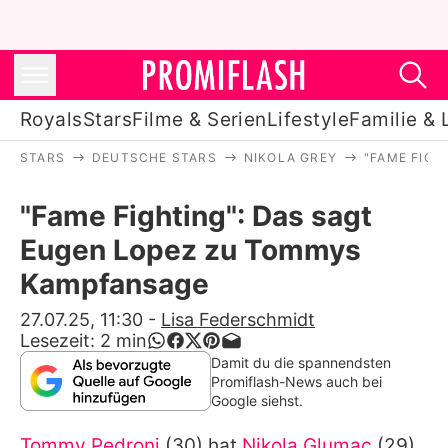
Royals
Stars
Filme & Serien
Lifestyle
Familie & 
STARS
DEUTSCHE STARS
NIKOLA GREY
"FAME FIG
Royals
"Fame Fighting": Das sagt
Stars
Eugen Lopez zu Tommys
Filme & Serien
Kampfansage
Lifestyle
27.07.25, 11:30
-
Lisa Federschmidt
Lesezeit:
2
min
Familie & Liebe
Damit du die spannendsten
Promiflash-News auch bei
Promiflash Exklusiv
Google siehst.
Tommy Pedroni
(30) hat
Nikola Glumac
(29)