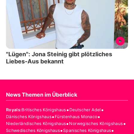
"Lügen": Jona Steinig gibt plötzliches
Liebes-Aus bekannt
News Themen im Überblick
•
•
Royals
:
Britisches Königshaus
Deutscher Adel
•
•
Dänisches Königshaus
Fürstenhaus Monaco
•
•
Niederländisches Königshaus
Norwegisches Königshaus
•
•
Schwedisches Königshaus
Spanisches Königshaus