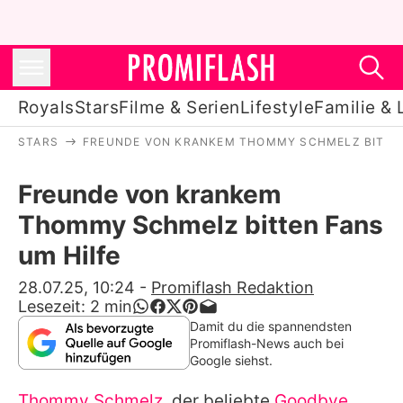
Royals
Stars
Filme & Serien
Lifestyle
Familie & 
STARS
FREUNDE VON KRANKEM THOMMY SCHMELZ BITTEN
Royals
Freunde von krankem
Stars
Thommy Schmelz bitten Fans
Filme & Serien
um Hilfe
Lifestyle
28.07.25, 10:24
-
Promiflash Redaktion
Lesezeit:
2
min
Familie & Liebe
Damit du die spannendsten
Promiflash-News auch bei
Promiflash Exklusiv
Google siehst.
Thommy Schmelz
, der beliebte
Goodbye