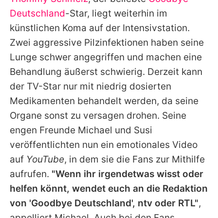
Alle Themen auf Promiflash
Deutschland
-Star, liegt weiterhin im
Jobs
künstlichen Koma auf der Intensivstation.
Zwei aggressive Pilzinfektionen haben seine
App runterladen
Lunge schwer angegriffen und machen eine
Team
Behandlung äußerst schwierig. Derzeit kann
der TV-Star nur mit niedrig dosierten
Redaktionelle Richtlinien
Medikamenten behandelt werden, da seine
Impressum
Organe sonst zu versagen drohen. Seine
engen Freunde Michael und Susi
Datenschutzerklärung
veröffentlichten nun ein emotionales Video
Nutzungsbedingungen
auf
YouTube
, in dem sie die Fans zur Mithilfe
Utiq verwalten
aufrufen.
"Wenn ihr irgendetwas wisst oder
helfen könnt, wendet euch an die Redaktion
von '
Goodbye Deutschland
', ntv oder RTL"
,
appelliert
Michael
. Auch bei den Fans