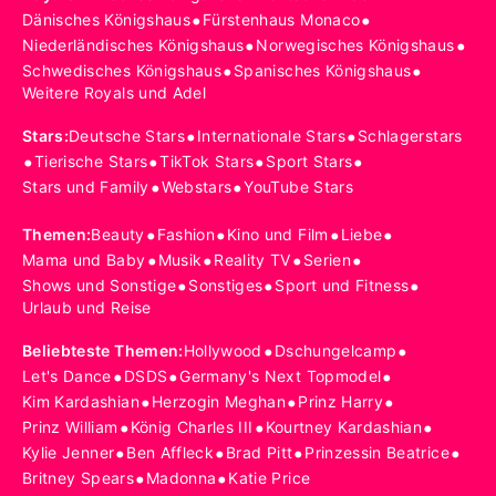
•
•
Dänisches Königshaus
Fürstenhaus Monaco
•
•
Niederländisches Königshaus
Norwegisches Königshaus
•
•
Schwedisches Königshaus
Spanisches Königshaus
Weitere Royals und Adel
•
•
Stars
:
Deutsche Stars
Internationale Stars
Schlagerstars
•
•
•
•
Tierische Stars
TikTok Stars
Sport Stars
•
•
Stars und Family
Webstars
YouTube Stars
•
•
•
•
Themen
:
Beauty
Fashion
Kino und Film
Liebe
•
•
•
•
Mama und Baby
Musik
Reality TV
Serien
•
•
•
Shows und Sonstige
Sonstiges
Sport und Fitness
Urlaub und Reise
•
•
Beliebteste Themen
:
Hollywood
Dschungelcamp
•
•
•
Let's Dance
DSDS
Germany's Next Topmodel
•
•
•
Kim Kardashian
Herzogin Meghan
Prinz Harry
•
•
•
Prinz William
König Charles III
Kourtney Kardashian
•
•
•
•
Kylie Jenner
Ben Affleck
Brad Pitt
Prinzessin Beatrice
•
•
Britney Spears
Madonna
Katie Price