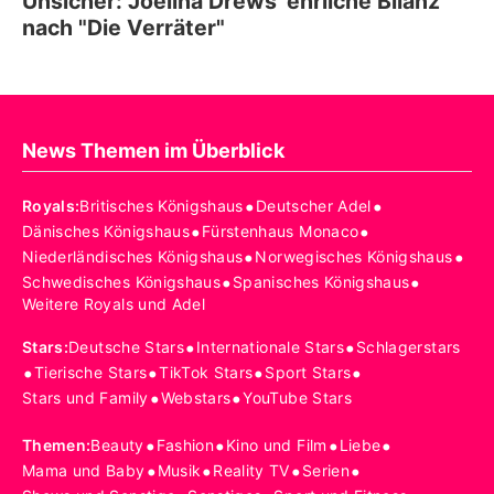
Unsicher: Joelina Drews' ehrliche Bilanz
nach "Die Verräter"
News Themen im Überblick
•
•
Royals
:
Britisches Königshaus
Deutscher Adel
•
•
Dänisches Königshaus
Fürstenhaus Monaco
•
•
Niederländisches Königshaus
Norwegisches Königshaus
•
•
Schwedisches Königshaus
Spanisches Königshaus
Weitere Royals und Adel
•
•
Stars
:
Deutsche Stars
Internationale Stars
Schlagerstars
•
•
•
•
Tierische Stars
TikTok Stars
Sport Stars
•
•
Stars und Family
Webstars
YouTube Stars
•
•
•
•
Themen
:
Beauty
Fashion
Kino und Film
Liebe
•
•
•
•
Mama und Baby
Musik
Reality TV
Serien