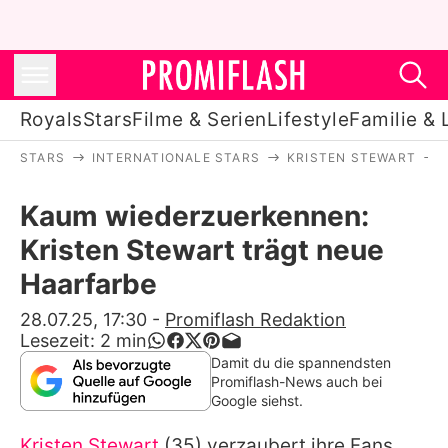
Royals
Stars
Filme & Serien
Lifestyle
Familie & 
STARS
INTERNATIONALE STARS
KRISTEN STEWART
Royals
Kaum wiederzuerkennen:
Stars
Kristen Stewart trägt neue
Filme & Serien
Haarfarbe
Lifestyle
28.07.25, 17:30
-
Promiflash Redaktion
Lesezeit:
2
min
Familie & Liebe
Damit du die spannendsten
Promiflash-News auch bei
Promiflash Exklusiv
Google siehst.
Kristen Stewart
(35) verzaubert ihre Fans