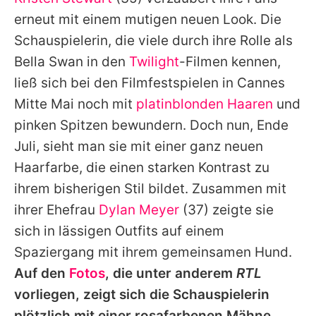
Alle Themen auf Promiflash
erneut mit einem mutigen neuen Look. Die
Jobs
Schauspielerin, die viele durch ihre Rolle als
Bella Swan in den
Twilight
-Filmen kennen,
App runterladen
ließ sich bei den Filmfestspielen in Cannes
Team
Mitte Mai noch mit
platinblonden Haaren
und
pinken Spitzen bewundern. Doch nun, Ende
Redaktionelle Richtlinien
Juli, sieht man sie mit einer ganz neuen
Impressum
Haarfarbe, die einen starken Kontrast zu
ihrem bisherigen Stil bildet. Zusammen mit
Datenschutzerklärung
ihrer Ehefrau
Dylan Meyer
(37) zeigte sie
Nutzungsbedingungen
sich in lässigen Outfits auf einem
Utiq verwalten
Spaziergang mit ihrem gemeinsamen Hund.
Auf den
Fotos
, die unter anderem
RTL
vorliegen, zeigt sich die Schauspielerin
plötzlich mit einer rosafarbenen Mähne.