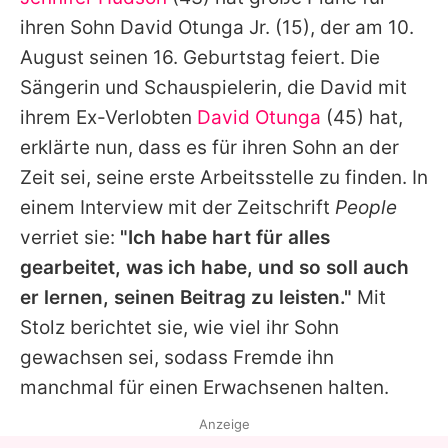
Alle Themen auf Promiflash
ihren Sohn
David Otunga Jr.
(15), der am 10.
Jobs
August seinen 16. Geburtstag feiert. Die
Sängerin und Schauspielerin, die
David
mit
App runterladen
ihrem Ex-Verlobten
David Otunga
(45) hat,
Team
erklärte nun, dass es für ihren Sohn an der
Zeit sei, seine erste Arbeitsstelle zu finden. In
Redaktionelle Richtlinien
einem Interview mit der Zeitschrift
People
Impressum
verriet sie:
"Ich habe hart für alles
gearbeitet, was ich habe, und so soll auch
Datenschutzerklärung
er lernen, seinen Beitrag zu leisten."
Mit
Nutzungsbedingungen
Stolz berichtet sie, wie viel ihr Sohn
Utiq verwalten
gewachsen sei, sodass Fremde ihn
manchmal für einen Erwachsenen halten.
Anzeige