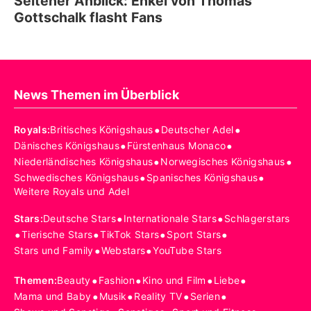
Seltener Anblick: Enkel von Thomas
Gottschalk flasht Fans
News Themen im Überblick
•
•
Royals
:
Britisches Königshaus
Deutscher Adel
•
•
Dänisches Königshaus
Fürstenhaus Monaco
•
•
Niederländisches Königshaus
Norwegisches Königshaus
•
•
Schwedisches Königshaus
Spanisches Königshaus
Weitere Royals und Adel
•
•
Stars
:
Deutsche Stars
Internationale Stars
Schlagerstars
•
•
•
•
Tierische Stars
TikTok Stars
Sport Stars
•
•
Stars und Family
Webstars
YouTube Stars
•
•
•
•
Themen
:
Beauty
Fashion
Kino und Film
Liebe
•
•
•
•
Mama und Baby
Musik
Reality TV
Serien