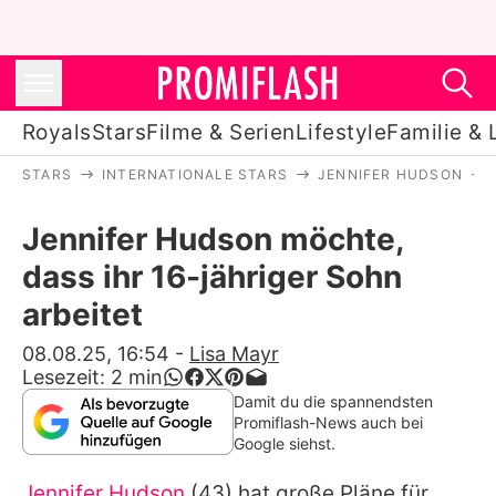
Royals
Stars
Filme & Serien
Lifestyle
Familie & 
STARS
INTERNATIONALE STARS
JENNIFER HUDSON
Royals
Jennifer Hudson möchte,
Stars
dass ihr 16-jähriger Sohn
Filme & Serien
arbeitet
Lifestyle
08.08.25, 16:54
-
Lisa Mayr
Lesezeit:
2
min
Familie & Liebe
Damit du die spannendsten
Promiflash-News auch bei
Promiflash Exklusiv
Google siehst.
Jennifer Hudson
(43) hat große Pläne für