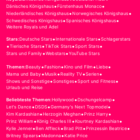
•
•
Dänisches Königshaus
Fürstenhaus Monaco
•
•
Niederländisches Königshaus
Norwegisches Königshaus
•
•
Schwedisches Königshaus
Spanisches Königshaus
Weitere Royals und Adel
•
•
Stars
:
Deutsche Stars
Internationale Stars
Schlagerstars
•
•
•
•
Tierische Stars
TikTok Stars
Sport Stars
•
•
Stars und Family
Webstars
YouTube Stars
•
•
•
•
Themen
:
Beauty
Fashion
Kino und Film
Liebe
•
•
•
•
Mama und Baby
Musik
Reality TV
Serien
•
•
•
Shows und Sonstige
Sonstiges
Sport und Fitness
Urlaub und Reise
•
•
Beliebteste Themen
:
Hollywood
Dschungelcamp
•
•
•
Let's Dance
DSDS
Germany's Next Topmodel
•
•
•
Kim Kardashian
Herzogin Meghan
Prinz Harry
•
•
•
Prinz William
König Charles III
Kourtney Kardashian
•
•
•
•
Kylie Jenner
Ben Affleck
Brad Pitt
Prinzessin Beatrice
•
•
Britney Spears
Madonna
Katie Price