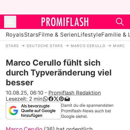
Royals
Stars
Filme & Serien
Lifestyle
Familie & 
STARS
DEUTSCHE STARS
MARCO CERULLO
MARCO 
Royals
Marco Cerullo fühlt sich
Stars
durch Typveränderung viel
Filme & Serien
besser
Lifestyle
10.08.25, 06:10
-
Promiflash Redaktion
Lesezeit:
2
min
Familie & Liebe
Damit du die spannendsten
Promiflash-News auch bei
Promiflash Exklusiv
Google siehst.
Marco Cerullo
(36) hat ordentlich