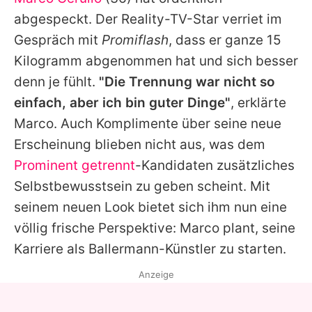
Alle Themen auf Promiflash
abgespeckt. Der Reality-TV-Star verriet im
Jobs
Gespräch mit
Promiflash
, dass er ganze 15
Kilogramm abgenommen hat und sich besser
App runterladen
denn je fühlt.
"Die Trennung war nicht so
Team
einfach, aber ich bin guter Dinge"
, erklärte
Marco
. Auch Komplimente über seine neue
Redaktionelle Richtlinien
Erscheinung blieben nicht aus, was dem
Impressum
Prominent getrennt
-Kandidaten zusätzliches
Selbstbewusstsein zu geben scheint. Mit
Datenschutzerklärung
seinem neuen Look bietet sich ihm nun eine
Nutzungsbedingungen
völlig frische Perspektive:
Marco
plant, seine
Utiq verwalten
Karriere als Ballermann-Künstler zu starten.
Anzeige