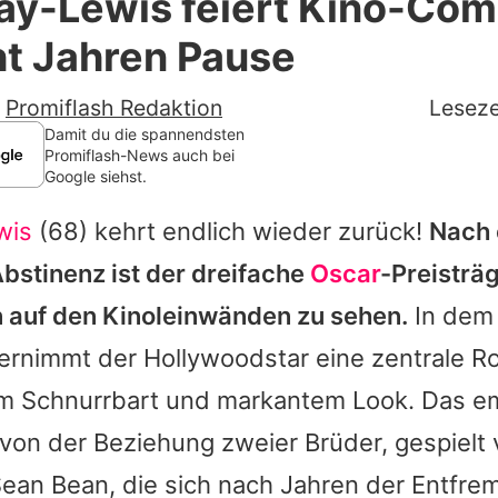
Day-Lewis feiert Kino-Co
Filme & Serien
ht Jahren Pause
Lifestyle
-
Promiflash Redaktion
Leseze
Familie & Liebe
Damit du die spannendsten
Promiflash-News auch bei
Google siehst.
Promiflash Exklusiv
wis
(68) kehrt endlich wieder zurück!
Nach 
Alle Themen auf Promiflash
bstinenz ist der dreifache
Oscar
-Preisträ
Jobs
n auf den Kinoleinwänden zu sehen.
In dem 
App runterladen
rnimmt der Hollywoodstar eine zentrale Rol
Team
em Schnurrbart und markantem Look. Das e
von der Beziehung zweier Brüder, gespielt 
Redaktionelle Richtlinien
Sean Bean, die sich nach Jahren der Entfr
Impressum