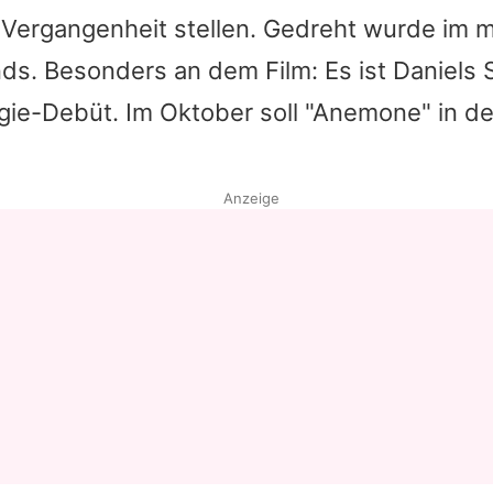
 Vergangenheit stellen. Gedreht wurde im 
Datenschutzerklärung
ds. Besonders an dem Film: Es ist Daniels
Nutzungsbedingungen
gie-Debüt. Im Oktober soll "Anemone" in d
Utiq verwalten
Anzeige