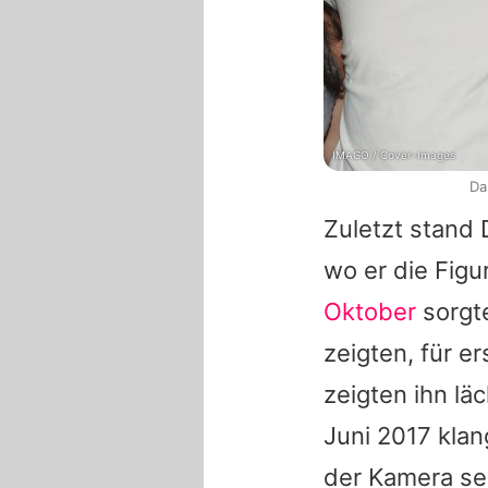
IMAGO / Cover-Images
Da
Zuletzt stand 
wo er die Figu
Oktober
sorgte
zeigten, für e
zeigten ihn lä
Juni 2017 klan
der Kamera s