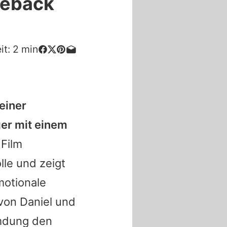
meback
it:
2
min
einer
ger mit einem
Film
le und zeigt
motionale
von Daniel und
emdung den