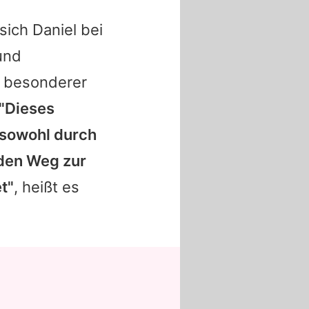
 sich Daniel bei
und
n besonderer
"Dieses
 sowohl durch
 den Weg zur
t"
, heißt es