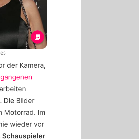
023
or der Kamera,
rgangenen
arbeiten
 Die Bilder
m Motorrad. Im
nie wieder vor
s Schauspieler