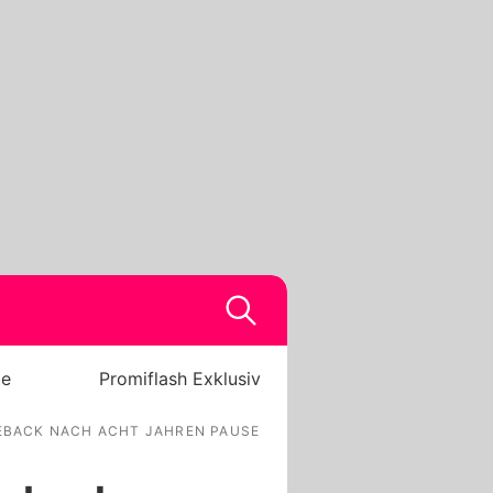
be
Promiflash Exklusiv
MEBACK NACH ACHT JAHREN PAUSE