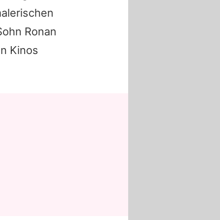
malerischen
 Sohn Ronan
en Kinos